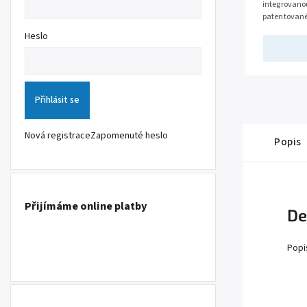
integrovanou
patentovanéh
Anti-UV plexi
Heslo
Přihlásit se
Nová registrace
Zapomenuté heslo
Popis
Přijímáme online platby
De
Popi