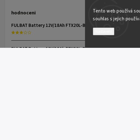
Tento web používá sou
hodnoceni
souhlas s jejich použív
FULBAT Battery 12V/18Ah FTX20L-BS (YTX20L-BS) Linhai 300-800, TGB 325-1000, CAN-AM, YAMAHA
Nastavení
FULBAT Battery 12V/18Ah FTX20L-BS (YTX20L-BS) Linhai 300-800, TGB 325-1000, CAN-AM, YAMAHA
ITP 9" TRAC LOCK RING RED