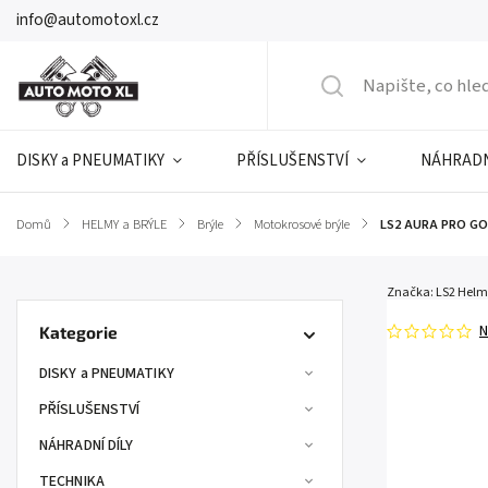
info@automotoxl.cz
DISKY a PNEUMATIKY
PŘÍSLUŠENSTVÍ
NÁHRADN
Domů
/
HELMY a BRÝLE
/
Brýle
/
Motokrosové brýle
/
LS2 AURA PRO GO
Značka:
LS2 Helm
N
Kategorie
DISKY a PNEUMATIKY
PŘÍSLUŠENSTVÍ
NÁHRADNÍ DÍLY
TECHNIKA