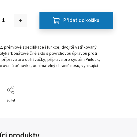
Přidat do košíku
2, prémiové specifikace i funkce, dvojitě vstřikovaný
olykarbonátové čiré sklo s povrchovou úpravou proti
 příprava pro strhávačky, příprava pro systém Pinlock,
varovaná pěnovka, odnímatelný chránič nosu, vynikající
Sdílet
ící produkty