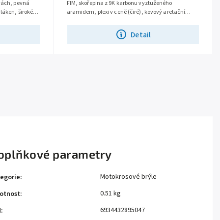
rvách, pevná
FIM, skořepina z 9K karbonu vyztuženého
láken, široké
aramidem, plexi v ceně (čiré), kovový aretační
mechanismus plexi, rychlé vyjímání lícnic,...
Detail
oplňkové parametry
Motokrosové brýle
egorie
:
0.51 kg
otnost
:
6934432895047
N
: