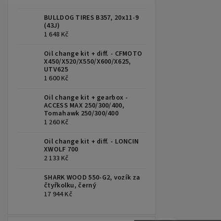
BULLDOG TIRES B357, 20x11-9
(43J)
1 648 Kč
Oil change kit + diff. - CFMOTO
X450/X520/X550/X600/X625,
UTV625
1 600 Kč
Oil change kit + gearbox -
ACCESS MAX 250/300/400,
Tomahawk 250/300/400
1 260 Kč
Oil change kit + diff. - LONCIN
XWOLF 700
2 133 Kč
SHARK WOOD 550-G2, vozík za
čtyřkolku, černý
17 944 Kč