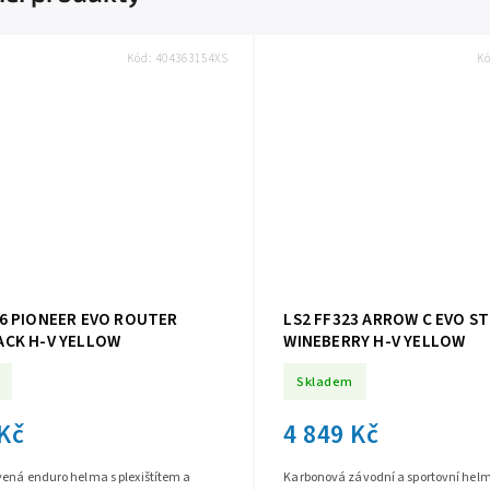
Kód:
404363154XS
K
36 PIONEER EVO ROUTER
LS2 FF323 ARROW C EVO S
ACK H-V YELLOW
WINEBERRY H-V YELLOW
Skladem
 Kč
4 849 Kč
vená enduro helma s plexištítem a
Karbonová závodní a sportovní helm