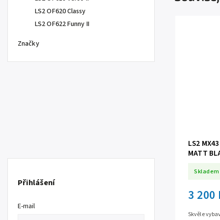
LS2 OF620 Classy
LS2 OF622 Funny II
Značky
LS2 MX4
MATT BL
Skladem
Přihlášení
3 200
E-mail
Skvěle vyba