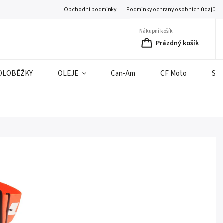
Obchodní podmínky
Podmínky ochrany osobních údajů
Nákupní košík
Prázdný košík
OLOBĚŽKY
OLEJE
Can-Am
CF Moto
SE