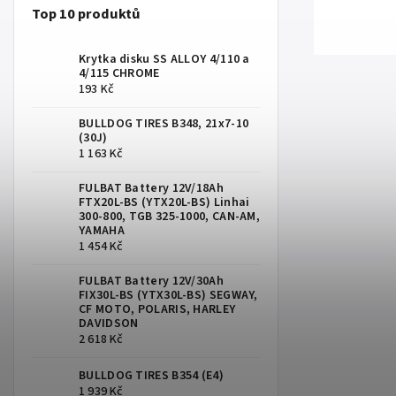
Top 10 produktů
Krytka disku SS ALLOY 4/110 a
4/115 CHROME
193 Kč
BULLDOG TIRES B348, 21x7-10
(30J)
1 163 Kč
FULBAT Battery 12V/18Ah
FTX20L-BS (YTX20L-BS) Linhai
300-800, TGB 325-1000, CAN-AM,
YAMAHA
1 454 Kč
FULBAT Battery 12V/30Ah
FIX30L-BS (YTX30L-BS) SEGWAY,
CF MOTO, POLARIS, HARLEY
DAVIDSON
2 618 Kč
BULLDOG TIRES B354 (E4)
1 939 Kč