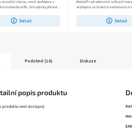
 sluneční clonou, nová skořepina z
MotoGP v atraktivních svítivých ba
o materiálu KPA, čiré opticky přesné
skořepina ze širokých karbonových v
 s úpravou proti mlžení...
zorné pole, opticky přesné plexi s...
Detail
Detail
Podobné (16)
Diskuze
tailní popis produktu
D
Kat
s produktu není dostupný
Hm
EA