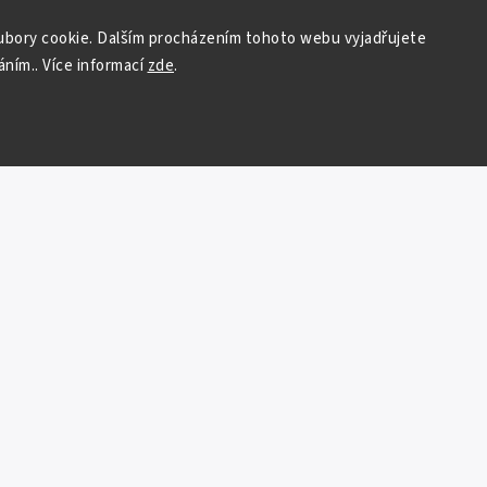
bory cookie. Dalším procházením tohoto webu vyjadřujete
áním.. Více informací
zde
.
Copyright 2026
Auto - moto
. Všechna práva vyhrazena.
Vytvořil
Shoptet
| Design
Shoptak.cz