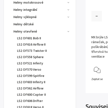
Helmy motokrosové
Helmy integrální
Helmy výklopné
Helmy dětské
Helmy otevřené
MX brýle LS
LS2 OF601 Bob II
rámeček, p
LS2 OF616 Airflow II
poškrábání,
LS2 OF573 Twister II
třívrstvá t
ventilace
LS2 OF558 Sphere
LS2 OF521 Infinity
LS2 OF570 Verso
LS2 OF599 Spitfire
Zeptat se
LS2 OF603 Infinity II
LS2 OF562 Airflow
LS2 OF600 Copter II
LS2 OF606 Drifter
Souvisej
LS2 OF618 Verso II