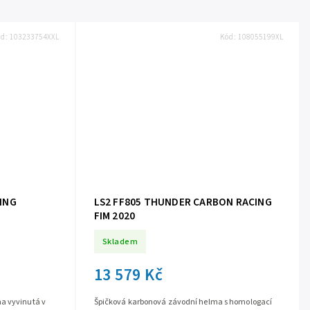
ód:
103233754XXL
Kód:
108055199XL
TING
LS2 FF805 THUNDER CARBON RACING
FIM 2020
Skladem
13 579 Kč
a vyvinutá v
Špičková karbonová závodní helma s homologací