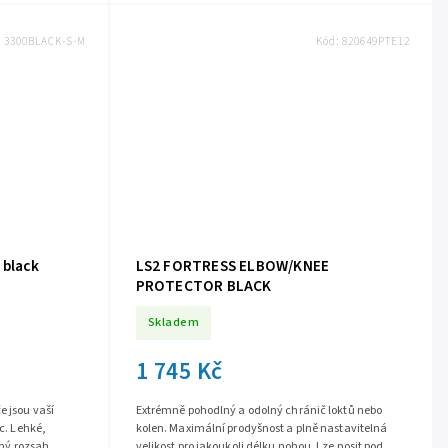
:
3300BLACK-S-M
Kód:
820649PTE12
 black
LS2 FORTRESS ELBOW/KNEE
PROTECTOR BLACK
Skladem
1 745 Kč
e jsou vaší
Extrémně pohodlný a odolný chránič loktů nebo
ic. Lehké,
kolen. Maximální prodyšnost a plně nastavitelná
plný rozsah
velikost pro jakoukoli délku nohou. Lze nosit pod