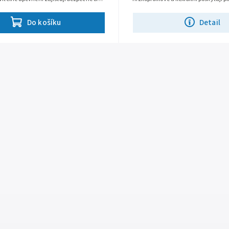
sazení
pohybu a mohou být pohodlně...
Do košíku
Detail