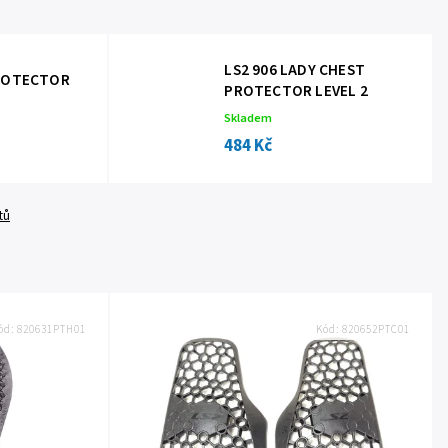
LS2 906 LADY CHEST
PROTECTOR
PROTECTOR LEVEL 2
Skladem
484 Kč
tů
ód:
820631PTH01
Kód:
820652PTC01