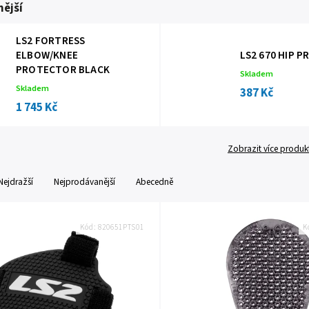
ější
LS2 FORTRESS
ELBOW/KNEE
LS2 670 HIP 
PROTECTOR BLACK
Skladem
Skladem
387 Kč
1 745 Kč
Zobrazit více produk
Nejdražší
Nejprodávanější
Abecedně
Kód:
820651PTS01
K