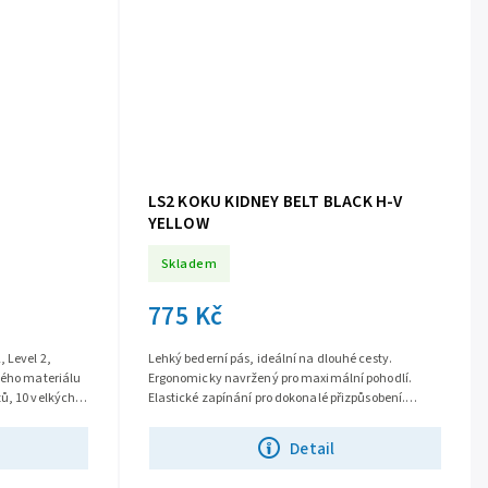
LS2 KOKU KIDNEY BELT BLACK H-V
YELLOW
Skladem
775 Kč
 Level 2,
Lehký bederní pás, ideální na dlouhé cesty.
ného materiálu
Ergonomicky navržený pro maximální pohodlí.
ů, 10 velkých
Elastické zapínání pro dokonalé přizpůsobení.
Prodyšný síťovaný materiál pro optimální...
Detail