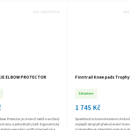
Kód:
820641PTE01
Kód
KIE ELBOW PROTECTOR
Finntrail Knee pads Trophy
Skladem
č
1 745 Kč
lbow Protector je chránič loktů navržený
Spolehlivé ochranné kolenní chránič
ochrany a pohodlí při jízdě. Ergonomický
nejlepší zbrojí při překračování hran
vitelné upevnění zajišťují bezpečné a
nízkoprofilové a flexibilní poskytují 