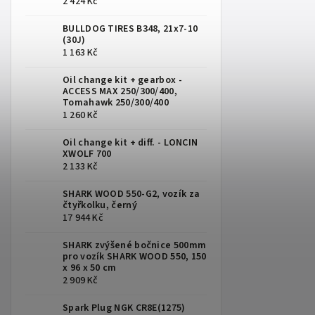
2 424 Kč
BULLDOG TIRES B348, 21x7-10
(30J)
1 163 Kč
Oil change kit + gearbox -
ACCESS MAX 250/300/400,
Tomahawk 250/300/400
1 260 Kč
Oil change kit + diff. - LONCIN
XWOLF 700
2 133 Kč
SHARK WOOD 550-G2, vozík za
čtyřkolku, černý
17 944 Kč
SHARK zvýšené bočnice 500mm
pro vozík SHARK WOOD 550, 150
x 96 x 50 cm
2 909 Kč
Spark Plug NGK CR8E(1275)