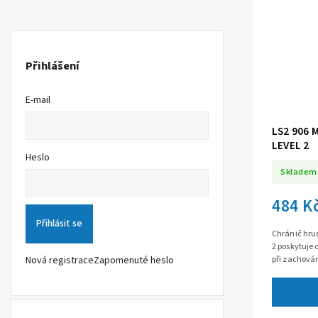
Přihlášení
E-mail
LS2 906
LEVEL 2
Heslo
Skladem
484 K
Přihlásit se
Chránič hrud
2 poskytuje 
Nová registrace
Zapomenuté heslo
při zachován
a výborné flex