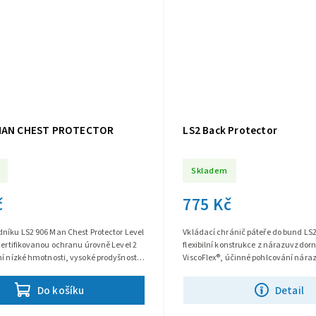
 MAN CHEST PROTECTOR
LS2 Back Protector
Skladem
č
775 Kč
níku LS2 906 Man Chest Protector Level
Vkládací chránič páteře do bund LS2,
certifikovanou ochranu úrovně Level 2
flexibilní konstrukce z nárazuvzdor
í nízké hmotnosti, vysoké prodyšnosti
ViscoFlex®, účinné pohlcování náraz
ibility pro...
větracích otvorů pro výborné...
Do košíku
Detail