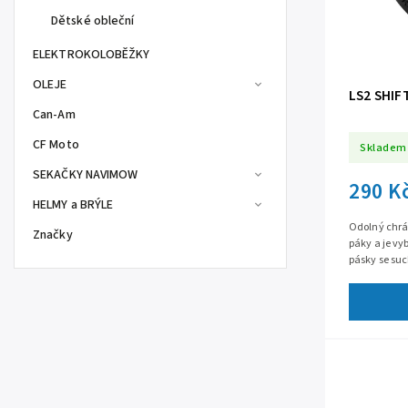
Dětské obleční
ELEKTROKOLOBĚŽKY
OLEJE
LS2 SHIF
Can-Am
CF Moto
Skladem
SEKAČKY NAVIMOW
290 K
HELMY a BRÝLE
Odolný chrán
Značky
páky a je v
pásky se su
jakoukoli vel