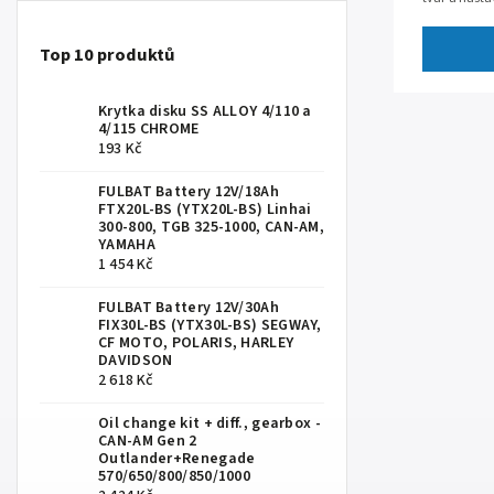
komfortní u
Top 10 produktů
Krytka disku SS ALLOY 4/110 a
4/115 CHROME
193 Kč
FULBAT Battery 12V/18Ah
FTX20L-BS (YTX20L-BS) Linhai
300-800, TGB 325-1000, CAN-AM,
YAMAHA
1 454 Kč
FULBAT Battery 12V/30Ah
FIX30L-BS (YTX30L-BS) SEGWAY,
CF MOTO, POLARIS, HARLEY
DAVIDSON
2 618 Kč
Oil change kit + diff., gearbox -
CAN-AM Gen 2
Outlander+Renegade
570/650/800/850/1000