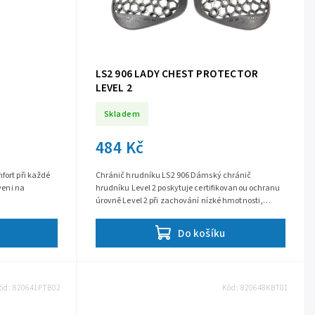
LS2 906 LADY CHEST PROTECTOR
LEVEL 2
Skladem
484 Kč
fort při každé
Chránič hrudníku LS2 906 Dámský chránič
aveni na
hrudníku Level 2 poskytuje certifikovanou ochranu
úrovně Level 2 při zachování nízké hmotnosti,
vysoké prodyšnosti a maximální...
Do košíku
ód:
820641PTB02
Kód:
820648KBT01