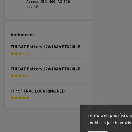
Access 450, 400, AX 700
242 Kč
hodnoceni
FULBAT Battery 12V/18Ah FTX20L-BS (YTX20L-BS) Linhai 300-800, TGB 325-1000, CAN-AM, YAMAHA
FULBAT Battery 12V/18Ah FTX20L-BS (YTX20L-BS) Linhai 300-800, TGB 325-1000, CAN-AM, YAMAHA
ITP 9" TRAC LOCK RING RED
Tento web používá sou
souhlas s jejich použív