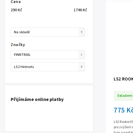
Cena
290
Kč
1746
Kč
Na skladě
9
Značky
FINNTRAIL
1
LS2 Helmets
8
LS2 ROO
Skladem
Přijímáme online platby
775 K
LS2 Rookie E
pro zvýšení 
tvar a nasta