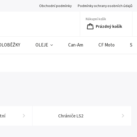
Obchodní podmínky
Podmínky ochrany osobních údajů
Nákupní košík
Prázdný košík
OLOBĚŽKY
OLEJE
Can-Am
CF Moto
SE
tní
Chrániče LS2