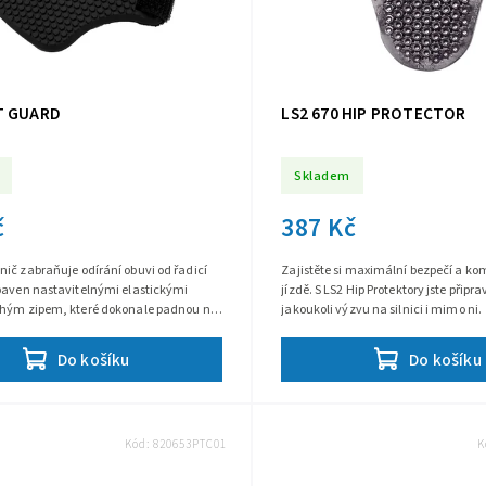
T GUARD
LS2 670 HIP PROTECTOR
Skladem
č
387 Kč
ič zabraňuje odírání obuvi od řadicí
Zajistěte si maximální bezpečí a kom
ybaven nastavitelnými elastickými
jízdě. S LS2 Hip Protektory jste připr
chým zipem, které dokonale padnou na
jakoukoli výzvu na silnici i mimo ni.
ikost obuvi.
Do košíku
Do košíku
Kód:
820653PTC01
K