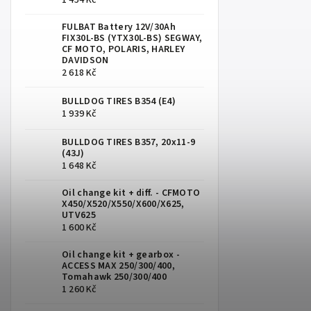
1 454 Kč
FULBAT Battery 12V/30Ah
FIX30L-BS (YTX30L-BS) SEGWAY,
CF MOTO, POLARIS, HARLEY
DAVIDSON
2 618 Kč
BULLDOG TIRES B354 (E4)
1 939 Kč
BULLDOG TIRES B357, 20x11-9
(43J)
1 648 Kč
Oil change kit + diff. - CFMOTO
X450/X520/X550/X600/X625,
UTV625
1 600 Kč
Oil change kit + gearbox -
ACCESS MAX 250/300/400,
Tomahawk 250/300/400
1 260 Kč