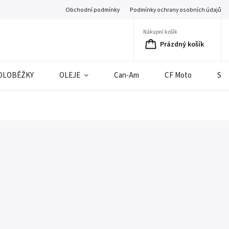
Obchodní podmínky
Podmínky ochrany osobních údajů
Nákupní košík
Prázdný košík
OLOBĚŽKY
OLEJE
Can-Am
CF Moto
SE