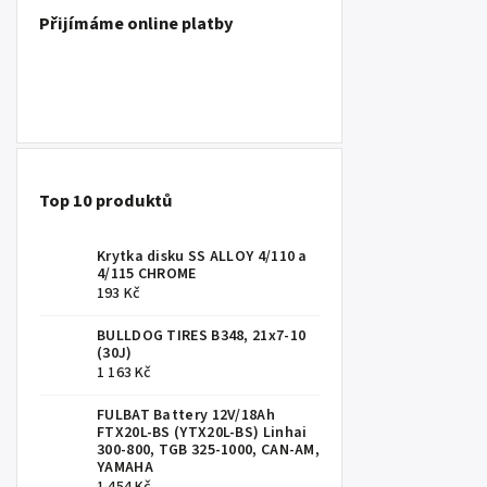
Přijímáme online platby
Top 10 produktů
Krytka disku SS ALLOY 4/110 a
4/115 CHROME
193 Kč
BULLDOG TIRES B348, 21x7-10
(30J)
1 163 Kč
FULBAT Battery 12V/18Ah
FTX20L-BS (YTX20L-BS) Linhai
300-800, TGB 325-1000, CAN-AM,
YAMAHA