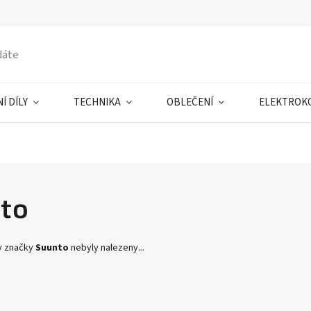
Í DÍLY
TECHNIKA
OBLEČENÍ
ELEKTROK
to
y značky
Suunto
nebyly nalezeny...