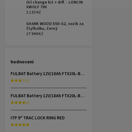
Oil change kit + diff. - LONCIN
XWOLF 700
2 133 Kč
SHARK WOOD 550-G2, vozík za
čtyřkolku, černý
17 944 Kč
hodnoceni
FULBAT Battery 12V/18Ah FTX20L-BS (YTX20L-BS) Linhai 300-800, TGB 325-1000, CAN-AM, YAMAHA
FULBAT Battery 12V/18Ah FTX20L-BS (YTX20L-BS) Linhai 300-800, TGB 325-1000, CAN-AM, YAMAHA
ITP 9" TRAC LOCK RING RED