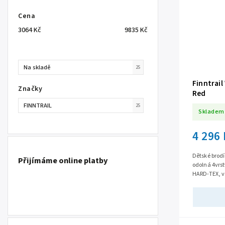
Cena
3064
Kč
9835
Kč
Na skladě
25
Finntrail
Značky
Red
FINNTRAIL
25
Skladem
4 296
Dětské brodí
Přijímáme online platby
odolná 4vrs
HARD-TEX, v
7000g/m2/24