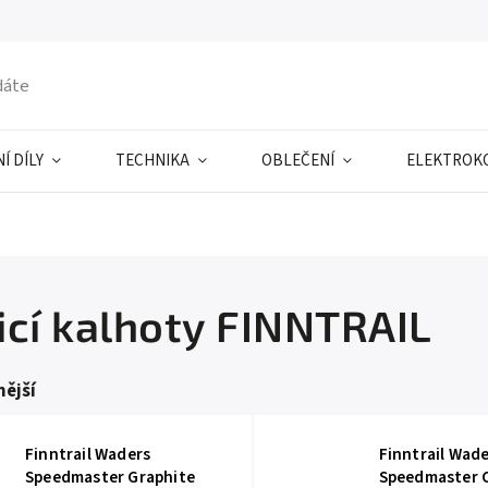
Í DÍLY
TECHNIKA
OBLEČENÍ
ELEKTROK
icí kalhoty FINNTRAIL
ější
Finntrail Waders
Finntrail Wad
Speedmaster Graphite
Speedmaster