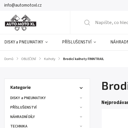
info@automotoxl.cz
DISKY a PNEUMATIKY
PŘÍSLUŠENSTVÍ
NÁHRADN
Domů
/
OBLEČENÍ
/
Kalhoty
/
Brodicí kalhoty FINNTRAIL
Brod
Kategorie
DISKY a PNEUMATIKY
Nejprodávan
PŘÍSLUŠENSTVÍ
NÁHRADNÍ DÍLY
TECHNIKA