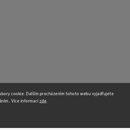
bory cookie. Dalším procházením tohoto webu vyjadřujete
áním.. Více informací
zde
.
Copyright 2026
Auto - moto
. Všechna práva vyhrazena.