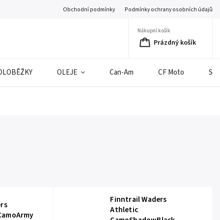
Obchodní podmínky
Podmínky ochrany osobních údajů
Nákupní košík
Prázdný košík
OLOBĚŽKY
OLEJE
Can-Am
CF Moto
SE
Finntrail Waders
ers
Athletic
 CamoArmy