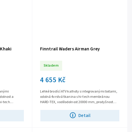
 Khaki
Finntrail Waders Airman Grey
Skladem
4 655 Kč
vanými
Lehké brodící ATV kalhoty s integrovanými botami,
dolnost a
odolná 4vrstvá tkanina s hi-tech membránou
hi-tech
HARD-TEX, voděodolnost 20000 mm, prodyšnost
oodpudivá
7000g/m2/24 hod, vodoodpudivá úprava...
Detail