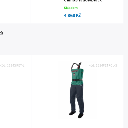
CamoShadowBlack
Skladem
4 868 Kč
tů
Kód:
1524GREY-L
Kód:
1524PETROL-S