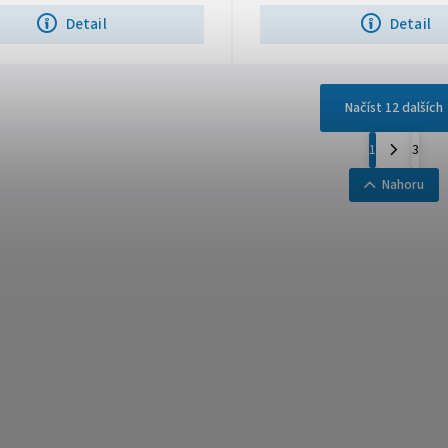
Detail
Detail
Načíst 12 dalších
1
3
Nahoru