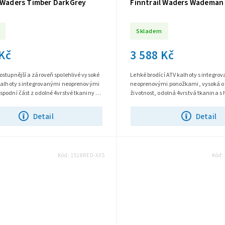
l Waders Timber DarkGrey
Finntrail Waders Wademan
Skladem
 Kč
3 588 Kč
stupnější a zároveň spolehlivé vysoké
Lehké brodící ATV kalhoty s integro
 kalhoty s integrovanými neoprenovými
neoprenovými ponožkami, vysoká o
podní část z odolné 4vrstvé tkaniny s
životnost, odolná 4vrstvá tkanina s 
bránou HARD-TEX,...
membránou HARD-TEX, svrchní vod
úprava...
Detail
Detail
Kód:
1518RED-XXS
Kód: