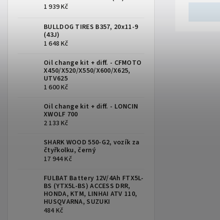
1 939 Kč
úprava...
BULLDOG TIRES B357, 20x11-9
(43J)
1 648 Kč
Oil change kit + diff. - CFMOTO
X450/X520/X550/X600/X625,
UTV625
1 600 Kč
Oil change kit + diff. - LONCIN
XWOLF 700
2 133 Kč
SHARK WOOD 550-G2, vozík za
čtyřkolku, černý
17 944 Kč
FULBAT Battery 12V/4Ah FTX5L-
BS (YTX5L-BS) ACCESS DRR,
HONDA, KTM, LINHAI ATV 110,
HUSQVARNA, SUZUKI
484 Kč