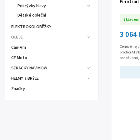
Finntrai
Pokrývky hlavy
Dětské obleční
Skladem
ELEKTROKOLOBĚŽKY
3 064
OLEJE
Cenově nejdo
Can-Am
brodící ATV
CF Moto
ponožkami, s
hi-tech mem
SEKAČKY NAVIMOW
HELMY a BRÝLE
Značky