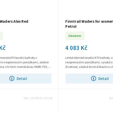
 Waders Alex Red
Finntrail Waders for wome
Petrol
Skladem
 Kč
4 083 Kč
iorské ATV brodící kalhoty s
Lehké dámské brodící ATV kalhoty s
mi neoprenovými ponožkami, odolná
neoprenovými ponožkami, vysoká o
nina s hi-tech membránou HARD-TEX,
životnost, odolná 4vrstvá tkanina s 
 zesílené, svrchní vodoodpudivá...
membránou HARD-TEX, svrchní vodo
Detail
Detail
Kód:
5219RED-134-140
Kó