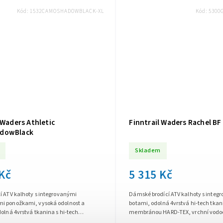
Kód:
1532CAMOSHADOWBLACK-XL
Kód:
5300
 Waders Athletic
Finntrail Waders Rachel BF
dowBlack
Skladem
 Kč
5 315 Kč
í ATV kalhoty s integrovanými
Dámské brodící ATV kalhoty s integ
i ponožkami, vysoká odolnost a
botami, odolná 4vrstvá hi-tech tkan
dolná 4vrstvá tkanina s hi-tech
membránou HARD-TEX, vrchní vodo
HARD-TEX, svrchní vodoodpudivá
úprava Teflon™ DuPont®, voděodolné