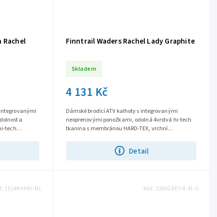
n Rachel
Finntrail Waders Rachel Lady Graphite
Skladem
4 131 Kč
 integrovanými
Dámské brodící ATV kalhoty s integrovanými
dolnost a
neoprenovými ponožkami, odolná 4vrstvá hi-tech
hi-tech
tkanina s membránou HARD-TEX, vrchní
odpudivá...
vodoodpudivá úprava Teflon™ DuPont®,
voděodolné,...
Detail
d:
1524KHAKI-ML
Kód:
5260GREY-8-41-S