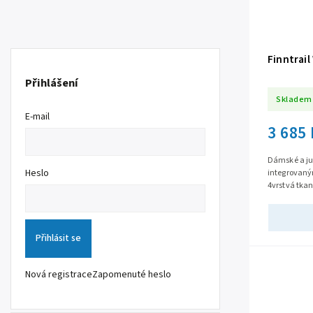
Finntrail
Přihlášení
Skladem
E-mail
3 685
Dámské a jun
Heslo
integrovaný
4vrstvá tka
od pasu dolů
Přihlásit se
Nová registrace
Zapomenuté heslo