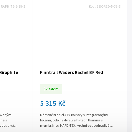
GRAPHITE-5-38-S
Kód:
5300RED-5-38-S
 Graphite
Finntrail Waders Rachel BF Red
Skladem
5 315 Kč
rovanými
Dámské brodící ATV kalhoty s integrovanými
ina s
botami, odolná 4vrstvá hi-tech tkanina s
odpudivá
membránou HARD-TEX, vrchní vodoodpudivá
, prodyšné,...
úprava Teflon™ DuPont®, voděodolné, prodyšné,...