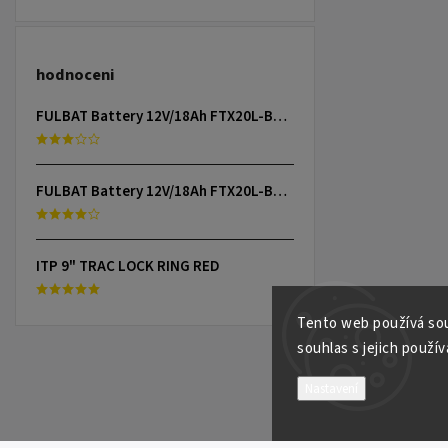
hodnoceni
FULBAT Battery 12V/18Ah FTX20L-BS (YTX20L-BS) Linhai 300-800, TGB 325-1000, CAN-AM, YAMAHA
FULBAT Battery 12V/18Ah FTX20L-BS (YTX20L-BS) Linhai 300-800, TGB 325-1000, CAN-AM, YAMAHA
ITP 9" TRAC LOCK RING RED
Tento web používá sou
souhlas s jejich použív
Nastavení