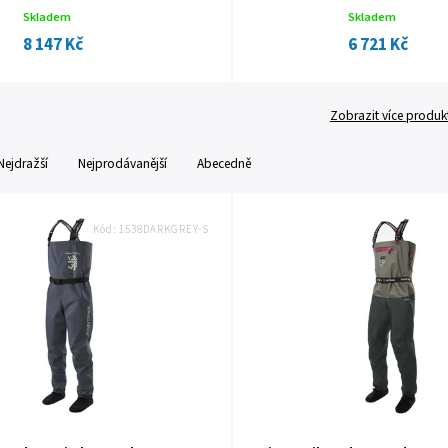
Skladem
Skladem
8 147 Kč
6 721 Kč
Zobrazit více produk
Nejdražší
Nejprodávanější
Abecedně
Kód:
1538DARKGREY-S