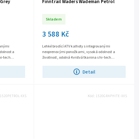
 Grey
Finntrail Waders Wademan Petrol
Skladem
3 588 Kč
vanými
Lehké brodící ATV kalhoty s integrovanými
dolnost a
neoprenovými ponožkami, vysoká odolnost a
hi-tech
životnost, odolná 4vrstvá tkanina s hi-tech
oodpudivá
membránou HARD-TEX, svrchní vodoodpudivá
úprava...
Detail
1520PETROL-XXS
Kód:
1520GRAPHITE-XXS