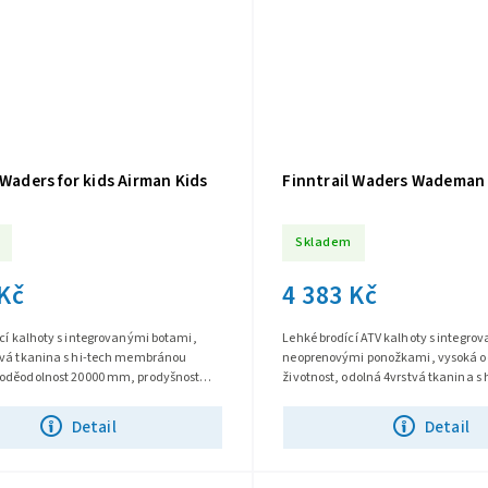
 Waders for kids Airman Kids
Finntrail Waders Wademan
Skladem
 Kč
4 383 Kč
cí kalhoty s integrovanými botami,
Lehké brodící ATV kalhoty s integro
tvá tkanina s hi-tech membránou
neoprenovými ponožkami, vysoká o
oděodolnost 20000 mm, prodyšnost
životnost, odolná 4vrstvá tkanina s 
 hod, vodoodpudivá úprava...
membránou HARD-TEX, svrchní vod
úprava...
Detail
Detail