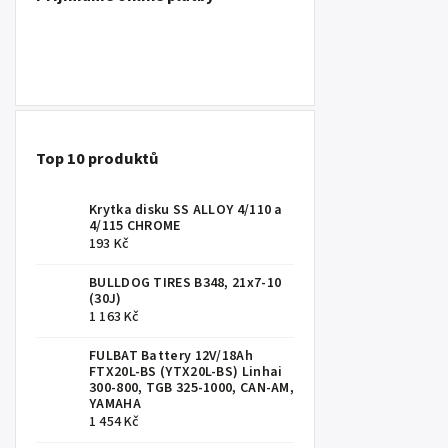
Top 10 produktů
Krytka disku SS ALLOY 4/110 a
4/115 CHROME
193 Kč
BULLDOG TIRES B348, 21x7-10
(30J)
1 163 Kč
FULBAT Battery 12V/18Ah
FTX20L-BS (YTX20L-BS) Linhai
300-800, TGB 325-1000, CAN-AM,
YAMAHA
1 454 Kč