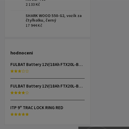
2 133 Kč
SHARK WOOD 550-G2, vozík za
čtyřkolku, černý
17 944 Kč
hodnoceni
FULBAT Battery 12V/18Ah FTX20L-BS (YTX20L-BS) Linhai 300-800, TGB 325-1000, CAN-AM, YAMAHA
FULBAT Battery 12V/18Ah FTX20L-BS (YTX20L-BS) Linhai 300-800, TGB 325-1000, CAN-AM, YAMAHA
ITP 9" TRAC LOCK RING RED