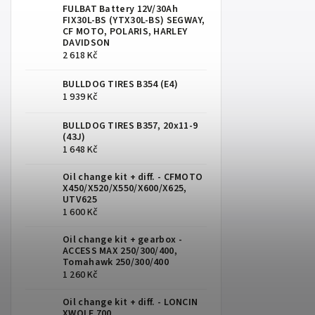
FULBAT Battery 12V/30Ah
FIX30L-BS (YTX30L-BS) SEGWAY,
CF MOTO, POLARIS, HARLEY
DAVIDSON
2 618 Kč
BULLDOG TIRES B354 (E4)
1 939 Kč
BULLDOG TIRES B357, 20x11-9
(43J)
1 648 Kč
Oil change kit + diff. - CFMOTO
X450/X520/X550/X600/X625,
UTV625
1 600 Kč
Oil change kit + gearbox -
ACCESS MAX 250/300/400,
Tomahawk 250/300/400
1 260 Kč
Oil change kit + diff. - LONCIN
XWOLF 700