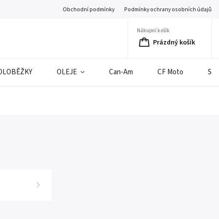
Obchodní podmínky
Podmínky ochrany osobních údajů
Nákupní košík
Prázdný košík
OLOBĚŽKY
OLEJE
Can-Am
CF Moto
SE