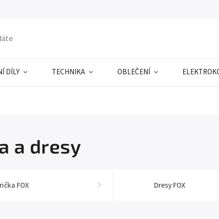
Í DÍLY
TECHNIKA
OBLEČENÍ
ELEKTROK
a a dresy
rička FOX
Dresy FOX