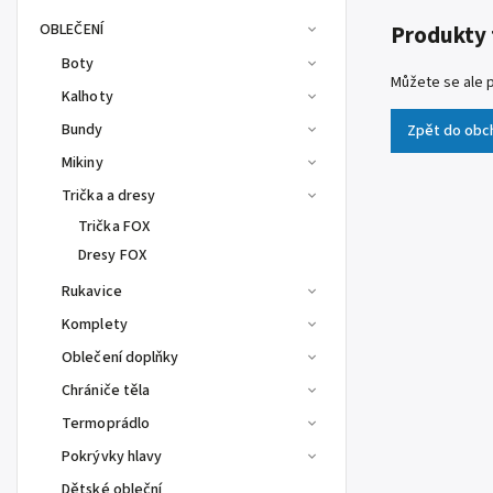
OBLEČENÍ
Produkty 
Boty
Můžete se ale p
Kalhoty
Bundy
Zpět do obc
Mikiny
Trička a dresy
Trička FOX
Dresy FOX
Rukavice
Komplety
Oblečení doplňky
Chrániče těla
Termoprádlo
Pokrývky hlavy
Dětské obleční