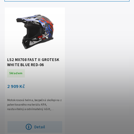
Nejprodávanější
Abecedně
LS2 MX708 FAST II GROTESK
WHITE BLUE RED-06
Skladem
2 909 Kč
Motokrosová helma, bezpečná skořepina z
patentovaného materiálu KPA,
nastavitelný a odnímatelný kšilt,
komfortní antibakteriální antialergický
vyjímatelný a pratelný interiér,...
Detail