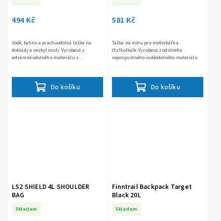
494 Kč
581 Kč
Vodě, bahnu a prachuodolná taška na
Taška na nohu pro motorkáře a
doklady a nezbytnosti. Vyrobená z
čtyřkolkaře. Vyrobena z odolného
extrémně odolného materiálu s
nepropustného voděodolného materiálu
svařovanými švy. Vysoce kvalitní
příslušenství a odnímatelný nastavitelný
popruh
Do košíku
Do košíku
LS2 SHIELD 4L SHOULDER
Finntrail Backpack Target
BAG
Black 20L
Skladem
Skladem