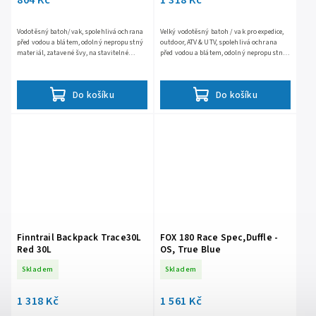
Vodotěsný batoh/vak, spolehlivá ochrana
Velký vodotěsný batoh / vak pro expedice,
před vodou a blátem, odolný nepropustný
outdoor, ATV & UTV, spolehlivá ochrana
materiál, zatavené švy, nastavitelné
před vodou a blátem, odolný nepropustný
anatomické popruhy, objem 20 litrů
materiál, svařované švy, vnější boční
kapsa,...
Do košíku
Do košíku
Finntrail Backpack Trace30L
FOX 180 Race Spec,Duffle -
Red 30L
OS, True Blue
Skladem
Skladem
1 318 Kč
1 561 Kč