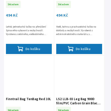
Skladem
Skladem
494 Kč
494 Kč
Lehká jednoduchá taška na přenášení
Vodě, bahnu a prachuodolná taška na
špinavého vybavení a nezbytností.
doklady a nezbytnosti. Vyrobená z
Vyrobeno z odolného, voděodolného
extrémně odolného materiálu s
materiálu. Pohodlné ramenní popruhy
svařovanými švy. Vysoce kvalitní
jsou vyrobeny z pevné tkaniny....
příslušenství a odnímatelný nastavitelný
popruh
Do košíku
Do košíku
Finntrail Bag TenBag Red 10L
LS2 LLB-03 Leg Bag 900D
film/PVC Carbon Grain Black
4.5L
Skladem
Skladem