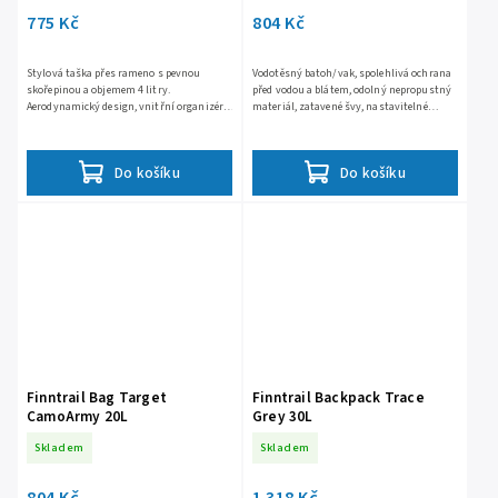
775 Kč
804 Kč
Stylová taška přes rameno s pevnou
Vodotěsný batoh/vak, spolehlivá ochrana
skořepinou a objemem 4 litry.
před vodou a blátem, odolný nepropustný
Aerodynamický design, vnitřní organizér,
materiál, zatavené švy, nastavitelné
kapsa na telefon a nastavitelný popruh
anatomické popruhy, objem 20 litrů
pro nošení na obou stranách....
Do košíku
Do košíku
Finntrail Bag Target
Finntrail Backpack Trace
CamoArmy 20L
Grey 30L
Skladem
Skladem
804 Kč
1 318 Kč