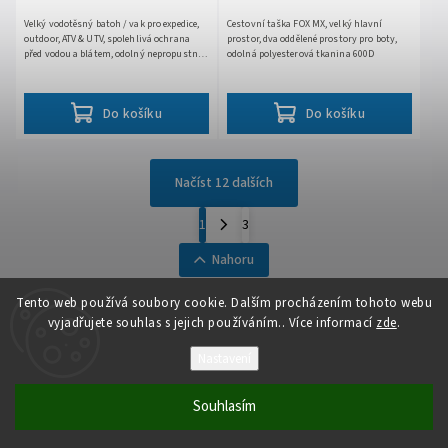
Velký vodotěsný batoh / vak pro expedice,
Cestovní taška FOX MX, velký hlavní
outdoor, ATV & UTV, spolehlivá ochrana
prostor, dva oddělené prostory pro boty,
před vodou a blátem, odolný nepropustný
odolná polyesterová tkanina 600D
materiál, svařované švy, vnější boční
kapsa,...
Do košíku
Do košíku
Načíst 12 dalších
1
3
Nahoru
Tento web používá soubory cookie. Dalším procházením tohoto webu
vyjadřujete souhlas s jejich používáním.. Více informací
zde
.
Nastavení
Copyright 2026
Auto - moto
. Všechna práva vyhrazena.
Souhlasím
Vytvořil
Shoptet
| Design
Shoptak.cz