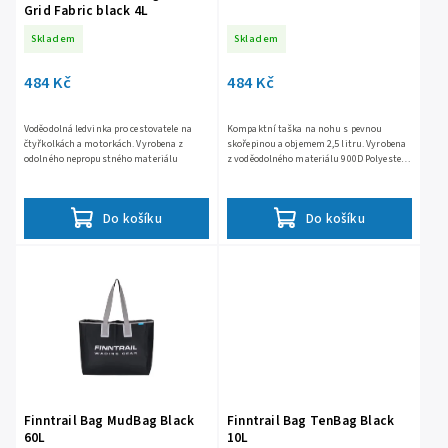
Grid Fabric black 4L
Skladem
Skladem
484 Kč
484 Kč
Voděodolná ledvinka pro cestovatele na
Kompaktní taška na nohu s pevnou
čtyřkolkách a motorkách. Vyrobena z
skořepinou a objemem 2,5 litru. Vyrobena
odolného nepropustného materiálu
z voděodolného materiálu 900D Polyester,
s nastavitelnými popruhy a polstrovanou
zadní částí pro...
Do košíku
Do košíku
Finntrail Bag MudBag Black
Finntrail Bag TenBag Black
60L
10L