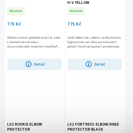
H-V YELLOW
Skladem
Skladem
775 Kč
775 Kč
Vkládací chránič páteře do bund LS2, Level
Lehký bederní pás, ideální na dlouhé cesty.
2, flexibilní konstrukce z
Ergonomicky navržený pro maximální
nárazuvzdorného materiálu ViscoFlex®,
pohodlí. Elastické zapínání pro dokonalé
účinné pohlcování nárazů, 10 velkých
přizpůsobení. Prodyšný síťovaný materiál
větracích otvorů pro výborné...
pro optimální...
Detail
Detail
LS2 ROOKIE ELBOW
LS2 FORTRESS ELBOW/KNEE
PROTECTOR
PROTECTOR BLACK