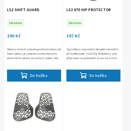
LS2 SHIFT GUARD
LS2 670 HIP PROTECTOR
Skladem
Skladem
290 Kč
387 Kč
Odolný chránič zabraňuje odírání obuvi od
Zajistěte si maximální bezpečí a komfort
řadicí páky a je vybaven nastavitelnými
při každé jízdě. S LS2 Hip Protektory jste
elastickými pásky se suchým zipem, které
připraveni na jakoukoli výzvu na silnici i
dokonale padnou na jakoukoli velikost
mimo ni.
obuvi.
Do košíku
Do košíku