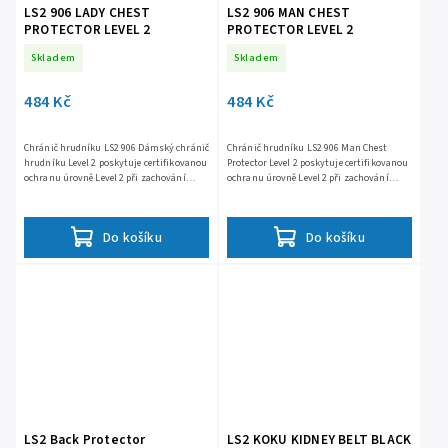
LS2 906 LADY CHEST
LS2 906 MAN CHEST
PROTECTOR LEVEL 2
PROTECTOR LEVEL 2
Skladem
Skladem
484 Kč
484 Kč
Chránič hrudníku LS2 906 Dámský chránič
Chránič hrudníku LS2 906 Man Chest
hrudníku Level 2 poskytuje certifikovanou
Protector Level 2 poskytuje certifikovanou
ochranu úrovně Level 2 při zachování
ochranu úrovně Level 2 při zachování
nízké hmotnosti, vysoké prodyšnosti a
nízké hmotnosti, vysoké prodyšnosti a
maximální...
výborné flexibility pro...
Do košíku
Do košíku
LS2 Back Protector
LS2 KOKU KIDNEY BELT BLACK