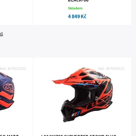
BLACK-06
Skladem
4 849 Kč
tů
Kód:
407002323S
Kód:
467003052S