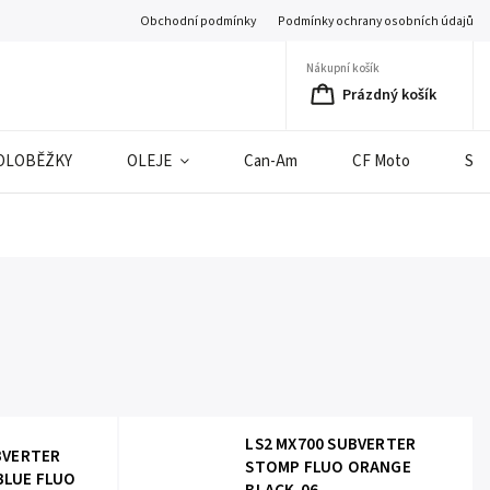
Obchodní podmínky
Podmínky ochrany osobních údajů
Nákupní košík
Prázdný košík
OLOBĚŽKY
OLEJE
Can-Am
CF Moto
SE
LS2 MX700 SUBVERTER
BVERTER
STOMP FLUO ORANGE
BLUE FLUO