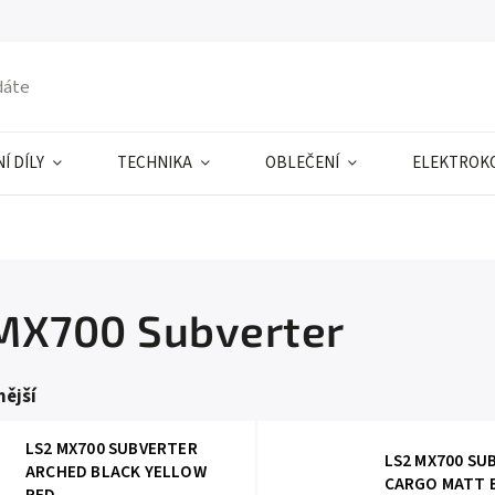
Í DÍLY
TECHNIKA
OBLEČENÍ
ELEKTROK
MX700 Subverter
ější
LS2 MX700 SUBVERTER
LS2 MX700 SU
ARCHED BLACK YELLOW
CARGO MATT 