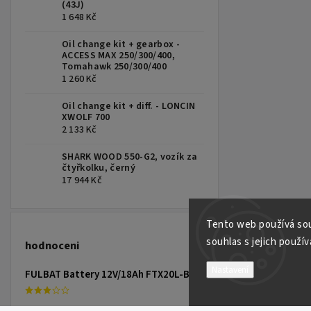
(43J)
1 648 Kč
Oil change kit + gearbox -
ACCESS MAX 250/300/400,
Tomahawk 250/300/400
1 260 Kč
Oil change kit + diff. - LONCIN
XWOLF 700
2 133 Kč
SHARK WOOD 550-G2, vozík za
čtyřkolku, černý
17 944 Kč
Tento web používá sou
souhlas s jejich použív
hodnoceni
Nastavení
FULBAT Battery 12V/18Ah FTX20L-BS (YTX20L-BS) Linhai 300-800, TGB 325-1000, CAN-AM, YAMAHA