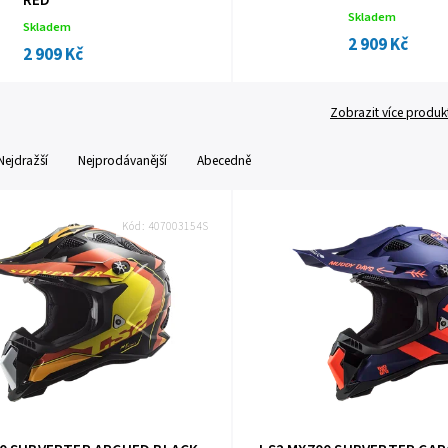
RED
Skladem
Skladem
2 909 Kč
2 909 Kč
Zobrazit více produk
Nejdražší
Nejprodávanější
Abecedně
Kód:
407003154S