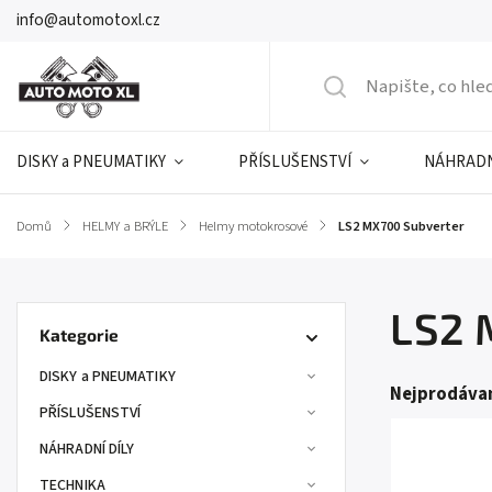
info@automotoxl.cz
DISKY a PNEUMATIKY
PŘÍSLUŠENSTVÍ
NÁHRADN
Domů
/
HELMY a BRÝLE
/
Helmy motokrosové
/
LS2 MX700 Subverter
LS2 
Kategorie
DISKY a PNEUMATIKY
Nejprodávan
PŘÍSLUŠENSTVÍ
NÁHRADNÍ DÍLY
TECHNIKA