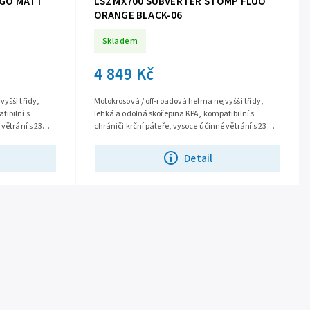
RGO MATT
LS2 MX700 SUBVERTER STOMP FLUO
ORANGE BLACK-06
Skladem
4 849 Kč
yšší třídy,
Motokrosová / off-roadová helma nejvyšší třídy,
tibilní s
lehká a odolná skořepina KPA, kompatibilní s
 větrání s 23
chrániči krční páteře, vysoce účinné větrání s 23
otvory, komfortní antialergický...
Detail