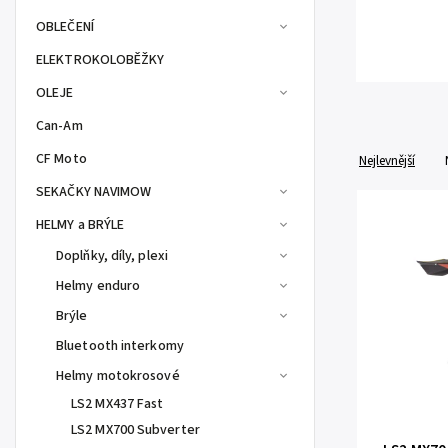
OBLEČENÍ
ELEKTROKOLOBĚŽKY
OLEJE
Can-Am
CF Moto
Nejlevnější
SEKAČKY NAVIMOW
HELMY a BRÝLE
Doplňky, díly, plexi
Helmy enduro
Brýle
Bluetooth interkomy
Helmy motokrosové
LS2 MX437 Fast
LS2 MX700 Subverter