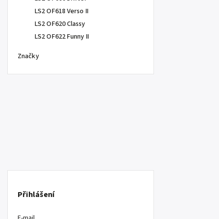
LS2 OF618 Verso II
LS2 OF620 Classy
LS2 OF622 Funny II
Značky
Přihlášení
E-mail