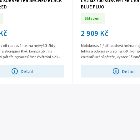
00 SUBVERTER ARCHED BLACK
LS2 MX700 SUBVERTER CA
RED
BLUE FLUO
Skladem
 Kč
2 909 Kč
/ off-roadová helma nejvyšší třídy,
Motokrosová / off-roadová helma nejv
ná skořepina KPA, kompatibilní s
lehká a odolná skořepina KPA, kompa
ní páteře, vysoce účinné větrání s 23
chrániči krční páteře, vysoce účinné
ortní antialergický...
otvory, komfortní antialergický...
Detail
Detail