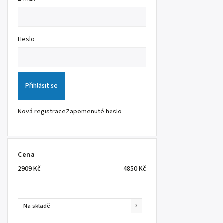
Heslo
Přihlásit se
Nová registrace
Zapomenuté heslo
Cena
2909
Kč
4850
Kč
Na skladě
3