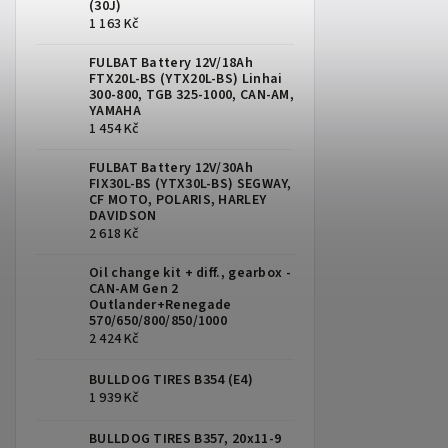
(30J)
1 163 Kč
FULBAT Battery 12V/18Ah
FTX20L-BS (YTX20L-BS) Linhai
300-800, TGB 325-1000, CAN-AM,
YAMAHA
1 454 Kč
FULBAT Battery 12V/30Ah
FIX30L-BS (YTX30L-BS) SEGWAY,
CF MOTO, POLARIS, HARLEY
DAVIDSON
2 618 Kč
Oil change kit + diff., gearbox -
CAN-AM Gen 2
Outlander+Renegade
570/650/800/850/1000
2 424 Kč
BULLDOG TIRES B354 (E4)
1 939 Kč
BULLDOG TIRES B357, 20x11-9