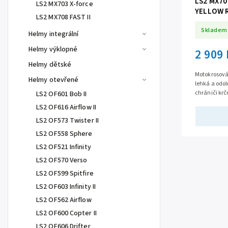
LS2 MX7
LS2 MX703 X-force
YELLOW 
LS2 MX708 FAST II
Skladem
Helmy integrální
Helmy výklopné
2 909
Helmy dětské
Motokrosová 
Helmy otevřené
lehká a odol
chrániči krč
LS2 OF601 Bob II
otvory, komf
LS2 OF616 Airflow II
LS2 OF573 Twister II
LS2 OF558 Sphere
LS2 OF521 Infinity
LS2 OF570 Verso
LS2 OF599 Spitfire
LS2 OF603 Infinity II
LS2 OF562 Airflow
LS2 OF600 Copter II
LS2 OF606 Drifter