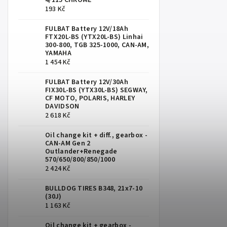
4/115 CHROME
193 Kč
FULBAT Battery 12V/18Ah
FTX20L-BS (YTX20L-BS) Linhai
300-800, TGB 325-1000, CAN-AM,
YAMAHA
1 454 Kč
FULBAT Battery 12V/30Ah
FIX30L-BS (YTX30L-BS) SEGWAY,
CF MOTO, POLARIS, HARLEY
DAVIDSON
2 618 Kč
Oil change kit + diff., gearbox -
CAN-AM Gen 2
Outlander+Renegade
570/650/800/850/1000
2 424 Kč
BULLDOG TIRES B348, 21x7-10
(30J)
1 163 Kč
Oil change kit + gearbox -