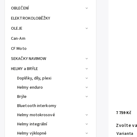
OBLEČENÍ
ELEKTROKOLOBĚŽKY
OLEJE
Can-Am
CF Moto
SEKAČKY NAVIMOW
HELMY a BRÝLE
Doplňky, díly, plexi
Helmy enduro
Brýle
Bluetooth interkomy
7 759 Kč
Helmy motokrosové
Helmy integrální
Zvolte v
Helmy výklopné
Varianta