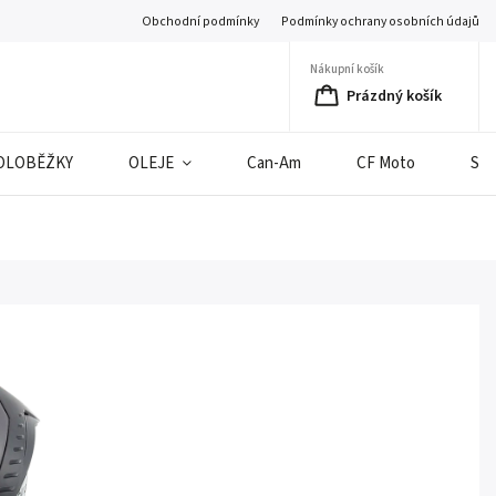
Obchodní podmínky
Podmínky ochrany osobních údajů
Nákupní košík
Prázdný košík
OLOBĚŽKY
OLEJE
Can-Am
CF Moto
SE