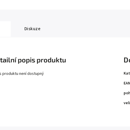
Diskuze
tailní popis produktu
D
Kat
s produktu není dostupný
EA
poh
vel