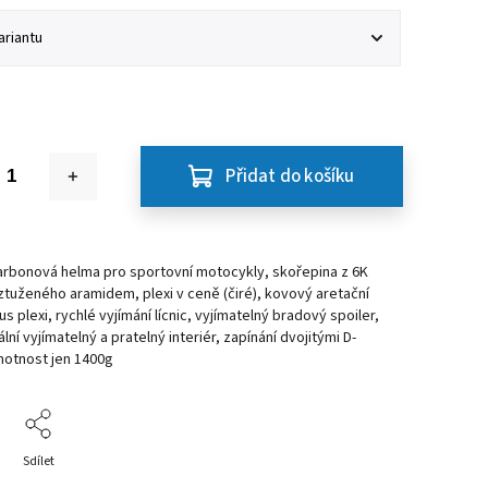
Přidat do košíku
arbonová helma pro sportovní motocykly, skořepina z 6K
tuženého aramidem, plexi v ceně (čiré), kovový aretační
 plexi, rychlé vyjímání lícnic, vyjímatelný bradový spoiler,
lní vyjímatelný a pratelný interiér, zapínání dvojitými D-
motnost jen 1400g
Sdílet