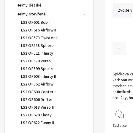
Helmy dětské
Helmy otevřené
LS2 OF601 Bob II
LS2 OF616 Airflow II
LS2 OF573 Twister II
LS2 OF558 Sphere
LS2 OF521 Infinity
LS2 OF570 Verso
LS2 OF599 Spitfire
Špičková k
LS2 OF603 Infinity II
karbonu vyz
LS2 OF562 Airflow
mechanismus
LS2 OF600 Copter II
antimikrobiá
kroužky, h
LS2 OF606 Drifter
LS2 OF618 Verso II
LS2 OF620 Classy
LS2 OF622 Funny II
Zeptat se