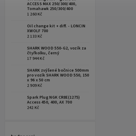
ACCESS MAX 250/300/400,
Tomahawk 250/300/400
1 260 Kč
Oil change kit + diff. - LONCIN
XWOLF 700
2 133 Kč
SHARK WOOD 550-G2, vozík za
čtyřkolku, černý
17 944 Kč
SHARK zvýšené bočnice 500mm
pro vozík SHARK WOOD 550, 150
x 96 x 50 cm
2 909 Kč
Spark Plug NGK CR8E(1275)
Access 450, 400, AX 700
242 Kč