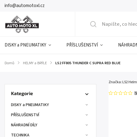
info@automotoxl.cz
DISKY a PNEUMATIKY
PŘÍSLUŠENSTVÍ
NÁHRADN
Domů
/
HELMY a BRÝLE
/
LS2 FF805 THUNDER C SUPRA RED BLUE
Značka:
LS2 Helm
N
Kategorie
DISKY a PNEUMATIKY
PŘÍSLUŠENSTVÍ
NÁHRADNÍ DÍLY
TECHNIKA