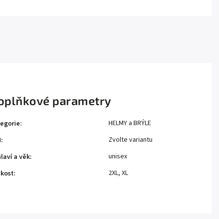
oplňkové parametry
HELMY a BRÝLE
egorie
:
Zvolte variantu
N
:
unisex
laví a věk
:
2XL, XL
ikost
: