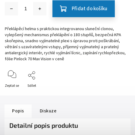
Přidat do košíku
Překlápěcí helma s praktickou integrovanou sluneční clonou,
vylepšený mechanismus překlápění o 180 stupňů, bezpečná KPA
skořepina, snadno vyjímatelné plexi s úpravou proti poškrábání,
větrání s uzavíratelnými vstupy, příjemný vyjímatelný a pratelný
antialergický interiér, rychlé vyjímání lícnic, zapínání rychlopřezkou,
fólie Pinlock 70 Max Vision v ceně
Zeptat se
Sdílet
Popis
Diskuze
Detailní popis produktu