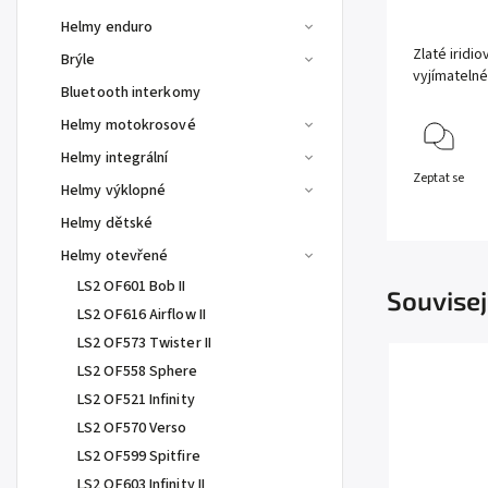
Helmy enduro
Zlaté iridi
Brýle
vyjímatelné
Bluetooth interkomy
Helmy motokrosové
Helmy integrální
Zeptat se
Helmy výklopné
Helmy dětské
Helmy otevřené
LS2 OF601 Bob II
Souvisej
LS2 OF616 Airflow II
LS2 OF573 Twister II
LS2 OF558 Sphere
LS2 OF521 Infinity
LS2 OF570 Verso
LS2 OF599 Spitfire
LS2 OF603 Infinity II