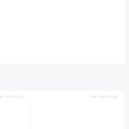
ód:
103972136XS
Kód:
569012207XS