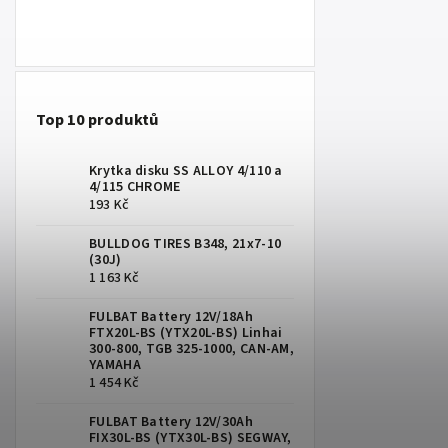
Top 10 produktů
Krytka disku SS ALLOY 4/110 a
4/115 CHROME
193 Kč
BULLDOG TIRES B348, 21x7-10
(30J)
1 163 Kč
FULBAT Battery 12V/18Ah
FTX20L-BS (YTX20L-BS) Linhai
300-800, TGB 325-1000, CAN-AM,
YAMAHA
1 454 Kč
FULBAT Battery 12V/30Ah
FIX30L-BS (YTX30L-BS) SEGWAY,