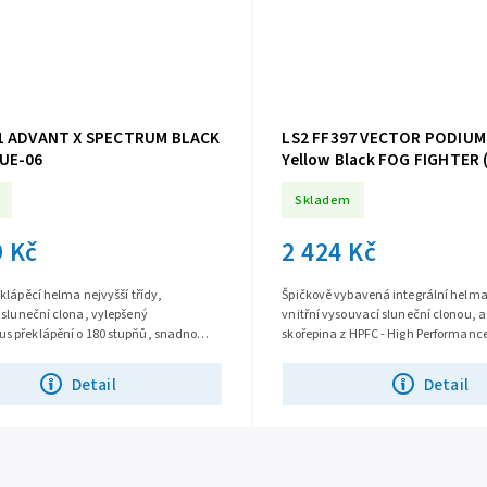
1 ADVANT X SPECTRUM BLACK
LS2 FF397 VECTOR PODIUM 
UE-06
Yellow Black FOG FIGHTER
Skladem
9 Kč
2 424 Kč
klápěcí helma nejvyšší třídy,
Špičkově vybavená integrální helma v
 sluneční clona, vylepšený
vnitřní vysouvací sluneční clonou,
 překlápění o 180 stupňů, snadno
skořepina z HPFC - High Performance
plexi s úpravou proti poškrábání,
fluorescenční svítivé lakování,...
Detail
Detail