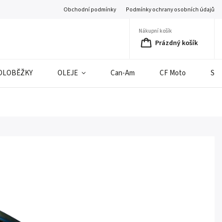
Obchodní podmínky
Podmínky ochrany osobních údajů
Nákupní košík
Prázdný košík
OLOBĚŽKY
OLEJE
Can-Am
CF Moto
SE