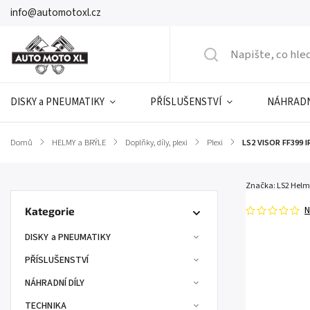
info@automotoxl.cz
DISKY a PNEUMATIKY
PŘÍSLUŠENSTVÍ
NÁHRADN
Domů
/
HELMY a BRÝLE
/
Doplňky, díly, plexi
/
Plexi
/
LS2 VISOR FF399 
Značka:
LS2 Helm
N
Kategorie
DISKY a PNEUMATIKY
PŘÍSLUŠENSTVÍ
NÁHRADNÍ DÍLY
TECHNIKA