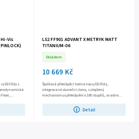
Hi-Vis
LS2 FF901 ADVANT X METRYK MATT
 (PINLOCK)
TITANIUM-06
Skladem
10 669 Kč
yšší třídy s
Špičková překlápěcí helma nejvyšší třídy,
 aerodynamická
integrovaná sluneční clona, vylepšený
 Fiber,
mechanismus překlápění o 180 stupňů, snadno
vyjímatelné plexi s úpravou proti poškrábání,
větrání...
Detail