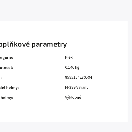
oplňkové parametry
Plexi
egorie
:
0.146 kg
otnost
:
8595154280504
N
:
FF399 Valiant
del helmy
:
Výklopné
 helmy
: