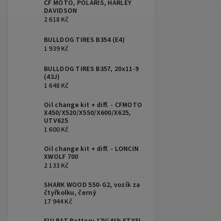
CF MOTO, POLARIS, HARLEY
DAVIDSON
2 618 Kč
BULLDOG TIRES B354 (E4)
1 939 Kč
BULLDOG TIRES B357, 20x11-9
(43J)
1 648 Kč
Oil change kit + diff. - CFMOTO
X450/X520/X550/X600/X625,
UTV625
1 600 Kč
Oil change kit + diff. - LONCIN
XWOLF 700
2 133 Kč
SHARK WOOD 550-G2, vozík za
čtyřkolku, černý
17 944 Kč