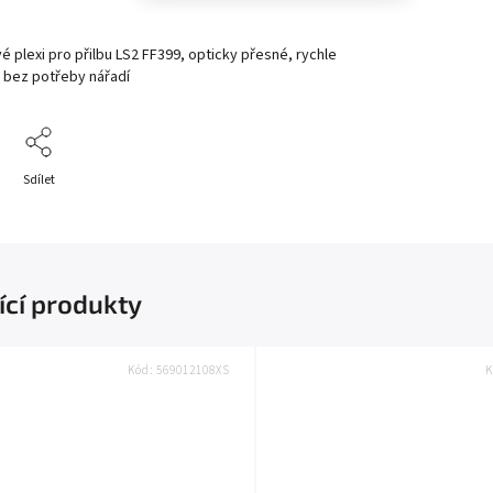
ové plexi pro přilbu LS2 FF399, opticky přesné, rychle
 bez potřeby nářadí
Sdílet
ící produkty
Kód:
569012108XS
K