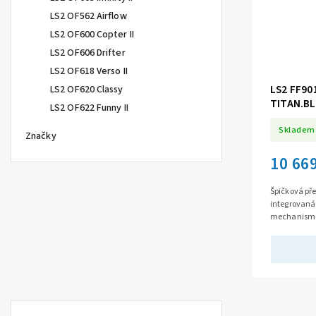
LS2 OF562 Airflow
LS2 OF600 Copter II
LS2 OF606 Drifter
LS2 OF618 Verso II
LS2 FF90
LS2 OF620 Classy
TITAN.BL
LS2 OF622 Funny II
Skladem
Značky
10 66
Špičková pře
integrovaná
mechanismus
vyjímatelné 
větrání...