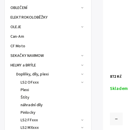
OBLEČENÍ
ELEKTROKOLOBĚŽKY
OLEJE
Can-Am
CF Moto
SEKAČKY NAVIMOW
HELMY a BRÝLE
Doplňky, díly, plexi
872 Kč
LS2 OFxxx
Skladem
Plexi
Štíty
náhradní díly
Pinlocky
LS2 FFxxx
LS2 MXxxx