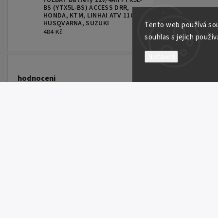
FULBAT Battery 12V/4Ah FTX5L-
BS (YTX5L-BS) ACCESS DRR,
HONDA, KTM, LINHAI ATV 110,
HUSQVARNA, SUZUKI
Tento web používá sou
484 Kč
souhlas s jejich použív
Nastavení
hodnoceni
FULBAT Battery 12V/18Ah FTX20L-BS (YTX20L-BS) Linhai 300-800, TGB 325-1000, CAN-AM, YAMAHA
FULBAT Battery 12V/18Ah FTX20L-BS (YTX20L-BS) Linhai 300-800, TGB 325-1000, CAN-AM, YAMAHA
ITP 9" TRAC LOCK RING RED