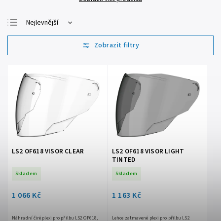
Nejlevnější
Nejdražší
Nejprodávanější
Abecedně
LS2 OF618 VISOR CLEAR
LS2 OF618 VISOR LIGHT
TINTED
Skladem
Skladem
1 066 Kč
1 163 Kč
Náhradní čiré plexi pro přilbu LS2 OF618,
Lehce zatmavené plexi pro přilbu LS2