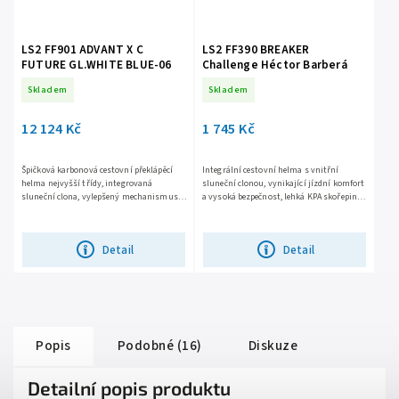
LS2 FF901 ADVANT X C
LS2 FF390 BREAKER
FUTURE GL.WHITE BLUE-06
Challenge Héctor Barberá
Skladem
Skladem
12 124 Kč
1 745 Kč
Špičková karbonová cestovní překlápěcí
Integrální cestovní helma s vnitřní
helma nejvyšší třídy, integrovaná
sluneční clonou, vynikající jízdní komfort
sluneční clona, vylepšený mechanismus
a vysoká bezpečnost, lehká KPA skořepina,
překlápění o 180 stupňů, snadno
čiré plexi s úpravou proti poškrábání a
vyjímatelné plexi s úpravou proti...
mlžení, nosní...
Detail
Detail
Popis
Podobné (16)
Diskuze
Detailní popis produktu