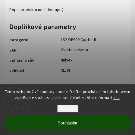
Popis produktu není dostupný
Doplňkové parametry
LS2 OF600 Copter II
Kategorie
:
Zvolte variantu
EAN
:
unisex
pohlaví a věk
:
XL, M
velikost
:
Tento web používá soubory cookie. Dalším procházením tohoto webu
vyjadřujete souhlas s jejich používáním.. Více informací
zde
.
Nastavení
Copyright 2026
Auto - moto
. Všechna práva vyhrazena.
Souhlasím
Vytvořil
Shoptet
| Design
Shoptak.cz