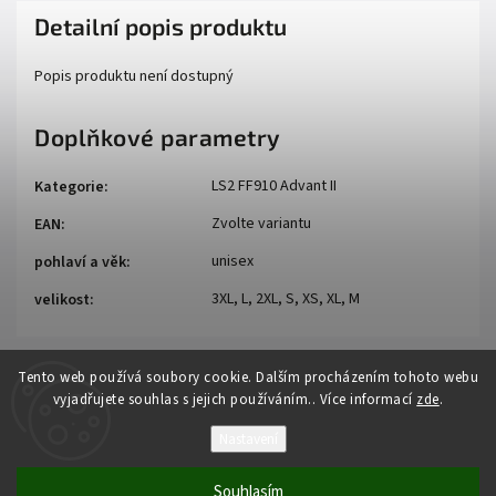
Detailní popis produktu
Popis produktu není dostupný
Doplňkové parametry
LS2 FF910 Advant II
Kategorie
:
Zvolte variantu
EAN
:
unisex
pohlaví a věk
:
3XL, L, 2XL, S, XS, XL, M
velikost
:
Tento web používá soubory cookie. Dalším procházením tohoto webu
vyjadřujete souhlas s jejich používáním.. Více informací
zde
.
Nastavení
Copyright 2026
Auto - moto
. Všechna práva vyhrazena.
Souhlasím