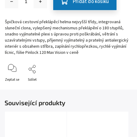
Přidat do košíku
Špičková cestovní překlápěcí helma nejvyšší třídy, integrovaná
sluneční clona, vylepšený mechanismus překlápění o 180 stupňů,
snadno vyjímatelné plexi s úpravou proti poškrábání, větrání s
uzavíratelnými vstupy, příjemný vyjímatelný a pratelný antialergický
interiér s obsahem stříbra, zapínání rychlopřezkou, rychlé vyjímání
lícnic, fólie Pinlock 120 Max Vision v ceně
Zeptat se
Sdílet
Související produkty