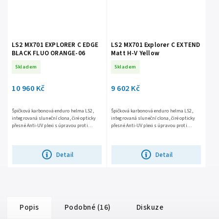
LS2 MX701 EXPLORER C EDGE
LS2 MX701 Explorer C EXTEND
BLACK FLUO ORANGE-06
Matt H-V Yellow
Skladem
Skladem
10 960 Kč
9 602 Kč
Špičková karbonová enduro helma LS2,
Špičková karbonová enduro helma LS2,
integrovaná sluneční clona, čiré opticky
integrovaná sluneční clona, čiré opticky
přesné Anti-UV plexi s úpravou proti
přesné Anti-UV plexi s úpravou proti
poškrábání, účinné větrání, komfortní
poškrábání, účinné větrání, komfortní
antibakteriální...
antibakteriální...
Detail
Detail
Popis
Podobné (16)
Diskuze