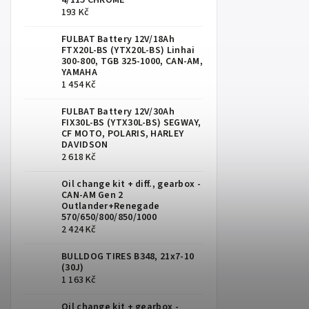
4/115 CHROME
193 Kč
FULBAT Battery 12V/18Ah
FTX20L-BS (YTX20L-BS) Linhai
300-800, TGB 325-1000, CAN-AM,
YAMAHA
1 454 Kč
FULBAT Battery 12V/30Ah
FIX30L-BS (YTX30L-BS) SEGWAY,
CF MOTO, POLARIS, HARLEY
DAVIDSON
2 618 Kč
Oil change kit + diff., gearbox -
CAN-AM Gen 2
Outlander+Renegade
570/650/800/850/1000
2 424 Kč
BULLDOG TIRES B348, 21x7-10
(30J)
1 163 Kč
Oil change kit + gearbox -