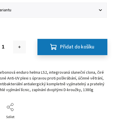
Přidat do košíku
rbonová enduro helma LS2, integrovaná sluneční clona, čiré
sné Anti-UV plexi s úpravou proti poškrábání, účinné větrání,
ntibakteriální antialergický kompletně vyjímatelný a pratelný
chlé vyjímání lícnic, zapínání dvojitými D-kroužky, 1380g
Sdílet