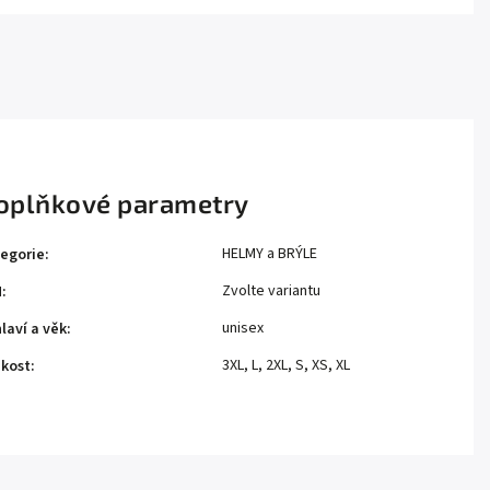
oplňkové parametry
HELMY a BRÝLE
egorie
:
Zvolte variantu
N
:
unisex
laví a věk
:
3XL, L, 2XL, S, XS, XL
ikost
: