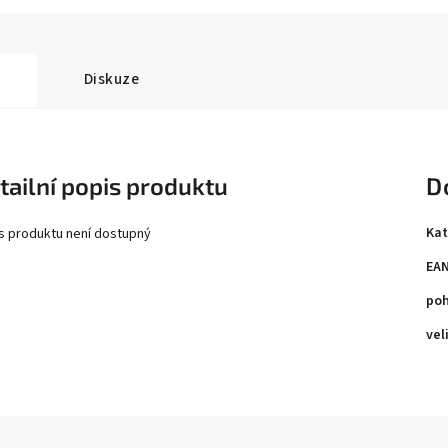
Diskuze
tailní popis produktu
D
Kat
s produktu není dostupný
EA
poh
vel