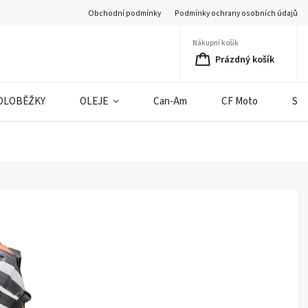
Obchodní podmínky
Podmínky ochrany osobních údajů
Nákupní košík
Prázdný košík
OLOBĚŽKY
OLEJE
Can-Am
CF Moto
SE