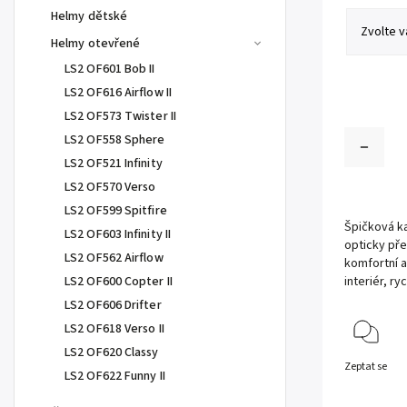
Helmy dětské
Helmy otevřené
LS2 OF601 Bob II
LS2 OF616 Airflow II
LS2 OF573 Twister II
LS2 OF558 Sphere
LS2 OF521 Infinity
LS2 OF570 Verso
LS2 OF599 Spitfire
Špičková ka
LS2 OF603 Infinity II
opticky pře
LS2 OF562 Airflow
komfortní a
LS2 OF600 Copter II
interiér, ry
LS2 OF606 Drifter
LS2 OF618 Verso II
LS2 OF620 Classy
Zeptat se
LS2 OF622 Funny II