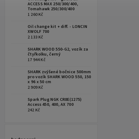
ACCESS MAX 250/300/400,
Tomahawk 250/300/400
1 260 Kč
Oil change kit + diff. - LONCIN
XWOLF 700
2 133 Kč
SHARK WOOD 550-G2, vozík za
čtyřkolku, černý
17 944 Kč
SHARK zvýšené bočnice 500mm
pro vozík SHARK WOOD 550, 150
x 96 x 50 cm
2 909 Kč
Spark Plug NGK CR8E(1275)
Access 450, 400, AX 700
242 Kč