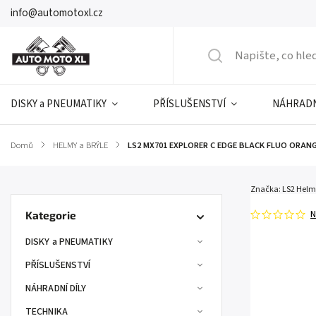
info@automotoxl.cz
DISKY a PNEUMATIKY
PŘÍSLUŠENSTVÍ
NÁHRADN
Domů
/
HELMY a BRÝLE
/
LS2 MX701 EXPLORER C EDGE BLACK FLUO ORANG
Značka:
LS2 Helm
N
Kategorie
DISKY a PNEUMATIKY
PŘÍSLUŠENSTVÍ
NÁHRADNÍ DÍLY
TECHNIKA