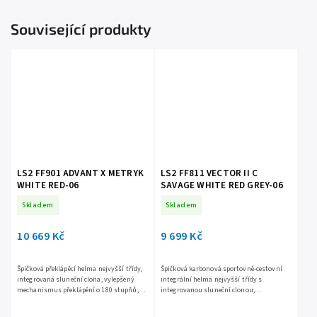
Související produkty
LS2 FF901 ADVANT X METRYK
LS2 FF811 VECTOR II C
WHITE RED-06
SAVAGE WHITE RED GREY-06
Skladem
Skladem
10 669 Kč
9 699 Kč
Špičková překlápěcí helma nejvyšší třídy,
Špičková karbonová sportovně-cestovní
integrovaná sluneční clona, vylepšený
integrální helma nejvyšší třídy s
mechanismus překlápění o 180 stupňů,
integrovanou sluneční clonou,
snadno vyjímatelné plexi s úpravou proti
vyjímatelné plexi s úpravou proti
poškrábání, větrání...
poškrábání, nosní deflektor, vyjímatelný...