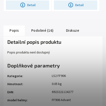
Detail
Detail
Popis
Podobné (16)
Diskuze
Detailní popis produktu
Popis produktu není dostupný
Doplňkové parametry
LS2 FF906
Kategorie
:
0.05 kg
Hmotnost
:
6923221124277
EAN
:
FF906 Advant
model helmy
: