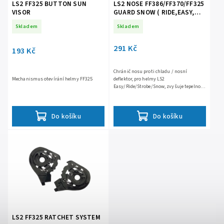
LS2 FF325 BUTTON SUN
LS2 NOSE FF386/FF370/FF325
VISOR
GUARD SNOW ( RIDE,EASY,
STROBE)
Skladem
Skladem
291 Kč
193 Kč
Chránič nosu proti chladu / nosní
Mechanismus otevírání helmy FF325
deflektor, pro helmy LS2
Easy/Ride/Strobe/Snow, zvyšuje tepelnou
pohodu, omezuje mlžení plexi, snadné
nasazení, možnost tvarování kolem nosu
Do košíku
Do košíku
LS2 FF325 RATCHET SYSTEM