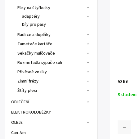
Pásy na čtyřkolky
adaptéry
Díly pro pásy
Radlice a doplňky
Zametače kartáče
Sekačky mulčovače
Rozmetadla sypače soli
Přívěsné vozíky
Zimní frézy
92 Kč
Štíty plexi
Skladem
OBLEČENÍ
ELEKTROKOLOBĚŽKY
OLEJE
Can-Am