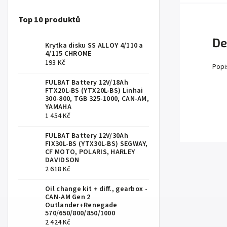
Top 10 produktů
De
Krytka disku SS ALLOY 4/110 a
4/115 CHROME
193 Kč
Popi
FULBAT Battery 12V/18Ah
FTX20L-BS (YTX20L-BS) Linhai
300-800, TGB 325-1000, CAN-AM,
YAMAHA
1 454 Kč
FULBAT Battery 12V/30Ah
FIX30L-BS (YTX30L-BS) SEGWAY,
CF MOTO, POLARIS, HARLEY
DAVIDSON
2 618 Kč
Oil change kit + diff., gearbox -
CAN-AM Gen 2
Outlander+Renegade
570/650/800/850/1000
2 424 Kč