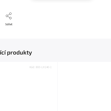
Sdílet
ící produkty
Kód:
800-LH240-1