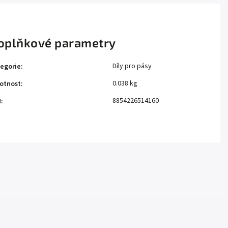
oplňkové parametry
Díly pro pásy
egorie
:
0.038 kg
otnost
:
8854226514160
N
: