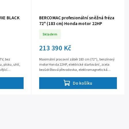
UXE BLACK
BERCOMAC profesionální sněžná fréza
72" (183 cm) Honda motor 22HP
Skladem
213 390 Kč
TV, bez
Maximální pracovní záběr 183 cm (72"), benzínový
, písku, uhlí,
motor Honda 22HP, elektrické startování, zcela
ějící
bezúdržbová převodovka, elektromagnetická
ukce,...
spojka, rychlá montáž na většinu UTV,...
Do košíku