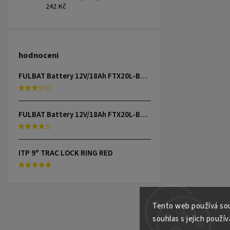
242 Kč
hodnoceni
FULBAT Battery 12V/18Ah FTX20L-BS (YTX20L-BS) Linhai 300-800, TGB 325-1000, CAN-AM, YAMAHA
FULBAT Battery 12V/18Ah FTX20L-BS (YTX20L-BS) Linhai 300-800, TGB 325-1000, CAN-AM, YAMAHA
ITP 9" TRAC LOCK RING RED
Tento web používá sou
souhlas s jejich použív