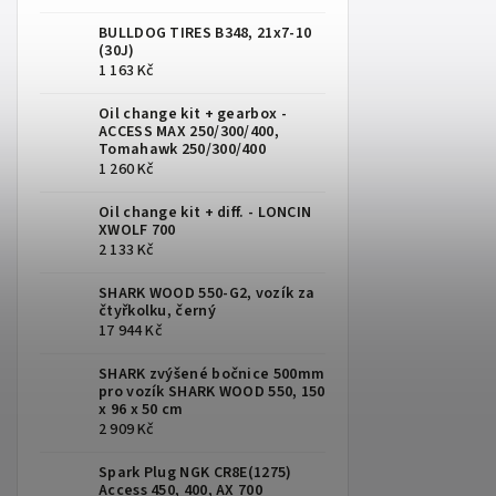
BULLDOG TIRES B348, 21x7-10
(30J)
1 163 Kč
Oil change kit + gearbox -
ACCESS MAX 250/300/400,
Tomahawk 250/300/400
1 260 Kč
Oil change kit + diff. - LONCIN
XWOLF 700
2 133 Kč
SHARK WOOD 550-G2, vozík za
čtyřkolku, černý
17 944 Kč
SHARK zvýšené bočnice 500mm
pro vozík SHARK WOOD 550, 150
x 96 x 50 cm
2 909 Kč
Spark Plug NGK CR8E(1275)
Access 450, 400, AX 700