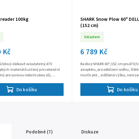
reader 100kg
SHARK Snow Plow 60" DEL
(152 cm)
Skladem
0 Kč
6 789 Kč
účelový dálkově ovladatelný ATV
Radlice SHARK 60"/152 cm pro ATV/U
pkých materiálů určený pro celoroční
adaptéru, pro odklízení sněhu, štěrku
dný pro surovou nebo hrubou sůl,
mulče atd., zvětšená výška, nerezav
hnojiva a posypový štěrk.
mrazuvzdorná polyetylénová konstr
Do košíku
Do košíku
Podobné (7)
Diskuze