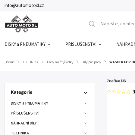
info@automotoxl.cz
DISKY a PNEUMATIKY
PŘÍSLUŠENSTVÍ
NÁHRADN
Domů
/
TECHNIKA
/
Pásy na čtyřkolky
/
Díly pro pásy
/
WASHER FOR D
Značka:
TJD
N
Kategorie
DISKY a PNEUMATIKY
PŘÍSLUŠENSTVÍ
NÁHRADNÍ DÍLY
TECHNIKA