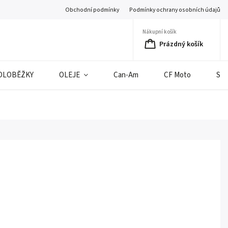
Obchodní podmínky
Podmínky ochrany osobních údajů
Nákupní košík
Prázdný košík
OLOBĚŽKY
OLEJE
Can-Am
CF Moto
SE