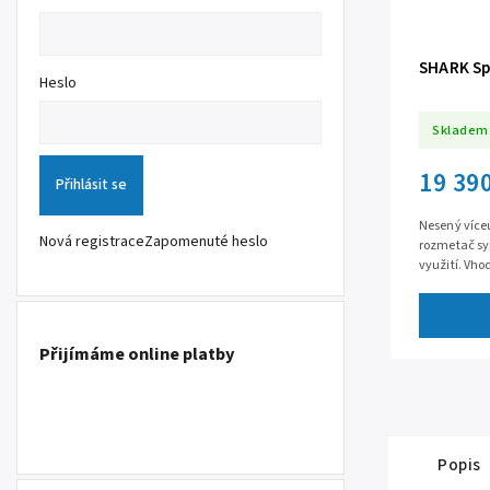
SHARK Sp
Heslo
Skladem
19 39
Přihlásit se
Nesený více
Nová registrace
Zapomenuté heslo
rozmetač sy
využití. Vho
granulovaná 
Přijímáme online platby
Popis