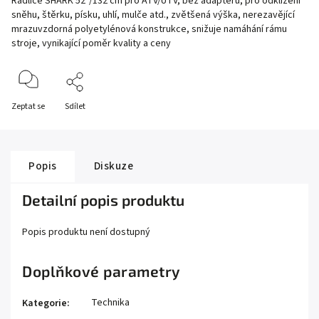
Radlice SHARK 52"/132 cm pro ATV/UTV, bez adaptéru, pro odklízení
sněhu, štěrku, písku, uhlí, mulče atd., zvětšená výška, nerezavějící
mrazuvzdorná polyetylénová konstrukce, snižuje namáhání rámu
stroje, vynikající poměr kvality a ceny
Zeptat se
Sdílet
Popis
Diskuze
Detailní popis produktu
Popis produktu není dostupný
Doplňkové parametry
Technika
Kategorie
: