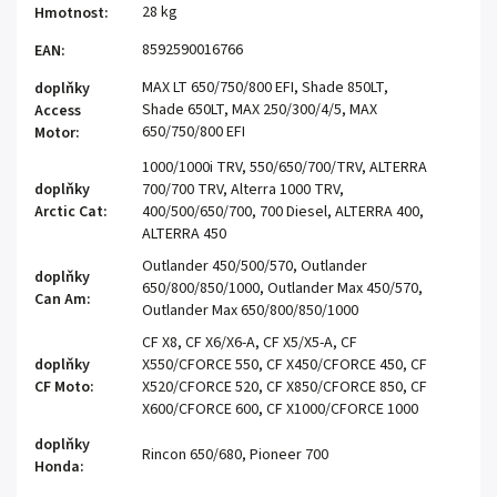
28 kg
Hmotnost
:
8592590016766
EAN
:
MAX LT 650/750/800 EFI, Shade 850LT,
doplňky
Shade 650LT, MAX 250/300/4/5, MAX
Access
650/750/800 EFI
Motor
:
1000/1000i TRV, 550/650/700/TRV, ALTERRA
doplňky
700/700 TRV, Alterra 1000 TRV,
Arctic Cat
:
400/500/650/700, 700 Diesel, ALTERRA 400,
ALTERRA 450
Outlander 450/500/570, Outlander
doplňky
650/800/850/1000, Outlander Max 450/570,
Can Am
:
Outlander Max 650/800/850/1000
CF X8, CF X6/X6-A, CF X5/X5-A, CF
doplňky
X550/CFORCE 550, CF X450/CFORCE 450, CF
CF Moto
:
X520/CFORCE 520, CF X850/CFORCE 850, CF
X600/CFORCE 600, CF X1000/CFORCE 1000
doplňky
Rincon 650/680, Pioneer 700
Honda
: