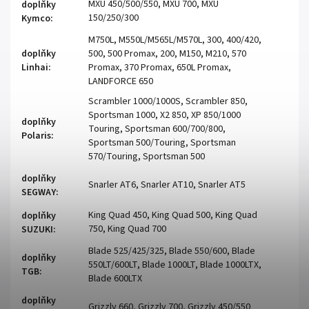
MXU 450/500/550, MXU 700, MXU
doplňky
150/250/300
Kymco
:
M750L, M550L/M565L/M570L, 300, 400/420,
doplňky
500, 500 Promax, 200, M150, M210, 570
Linhai
:
Promax, 370 Promax, 650L Promax,
LANDFORCE 650
Scrambler 1000/1000S, Scrambler 850,
Sportsman 1000, X2 850, XP 850/1000
doplňky
Touring, Sportsman 600/700/800,
Polaris
:
Sportsman 500/Touring, Sportsman
570/Touring, Sportsman 500
doplňky
Snarler AT6, Snarler AT10, Snarler AT5
SEGWAY
:
King Quad 450, King Quad 500, King Quad
doplňky
750, King Quad 700
SUZUKI
:
Blade 525/425/325, Blade 550/600, Blade
doplňky
550LT/600LT, Blade 1000LT, Blade 1000LTX,
TGB
:
Blade 600LTX
doplňky
Grizzly 660, Grizzly 700, Grizzly 450/550