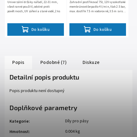
Univerzální držáky nářadí, 22-31 mm,
Zahradní postřikovač 75l, 12V vysokotlaké
všestranné použití, odolné proti
membránové čerpadlo 4 l/min, tlak 2.5 bar,
povětrnosti, UV záření a slané vodě, 2 ks
max. dostřik 7.5 m vodorovně, 3.5 m svisle,
postřikovací pistole s nastavitelnou
tryskou,...
Do košíku
Do košíku
Popis
Podobné (7)
Diskuze
Detailní popis produktu
Popis produktu není dostupný
Doplňkové parametry
Díly pro pásy
Kategorie
:
0.004 kg
Hmotnost
: