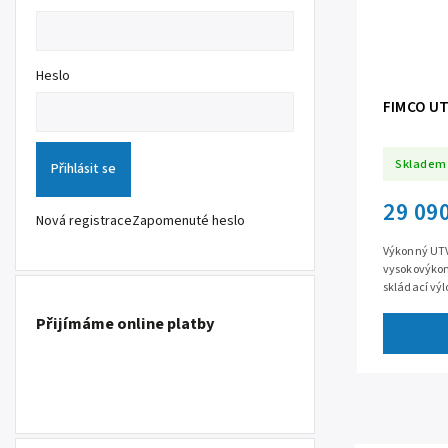
Heslo
FIMCO UT
Skladem
Přihlásit se
29 09
Nová registrace
Zapomenuté heslo
Výkonný UTV 
vysokovýkon
skládací výlo
nastavitelno
Přijímáme online platby