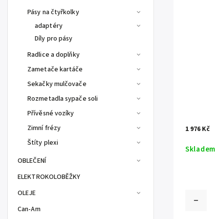
Pásy na čtyřkolky
adaptéry
Díly pro pásy
Radlice a doplňky
Zametače kartáče
Sekačky mulčovače
Rozmetadla sypače soli
Přívěsné vozíky
Zimní frézy
1 976 Kč
Štíty plexi
Skladem
OBLEČENÍ
ELEKTROKOLOBĚŽKY
OLEJE
Can-Am