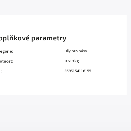
oplňkové parametry
Díly pro pásy
egorie
:
0.689 kg
otnost
:
8595154116155
N
: