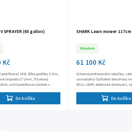
V SPRAYER (65 gallon)
SHARK Lawn mower 117cm
Skladem
0 Kč
61 100 Kč
postřikovač 245l, šířka postřiku 3,6 m,
Výkonná profesionální sekačka, záb
né čerpadlo 17 l/min, 7tryskový
samostatný čtyřtaktní benzínový m
žník, ruční postřikovací pistole s
452cc 16HP, elektrické startování, vý
u tryskou, hadice 7.5...
25 cm, nádrž 15 l, hmotnost 183 kg
Do košíku
Do košíku