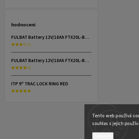
hodnoceni
FULBAT Battery 12V/18Ah FTX20L-BS (YTX20L-BS) Linhai 300-800, TGB 325-1000, CAN-AM, YAMAHA
FULBAT Battery 12V/18Ah FTX20L-BS (YTX20L-BS) Linhai 300-800, TGB 325-1000, CAN-AM, YAMAHA
ITP 9" TRAC LOCK RING RED
Tento web používá sou
souhlas s jejich použív
Nastavení