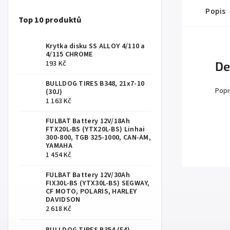
Popis
Top 10 produktů
Krytka disku SS ALLOY 4/110 a
4/115 CHROME
193 Kč
De
BULLDOG TIRES B348, 21x7-10
Popi
(30J)
1 163 Kč
FULBAT Battery 12V/18Ah
FTX20L-BS (YTX20L-BS) Linhai
300-800, TGB 325-1000, CAN-AM,
YAMAHA
1 454 Kč
FULBAT Battery 12V/30Ah
FIX30L-BS (YTX30L-BS) SEGWAY,
CF MOTO, POLARIS, HARLEY
DAVIDSON
2 618 Kč