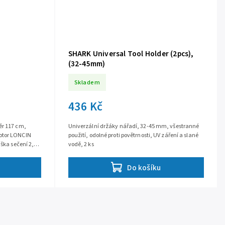
SHARK Universal Tool Holder (2pcs),
(32-45mm)
Skladem
436 Kč
ěr 117 cm,
Univerzální držáky nářadí, 32-45 mm, všestranné
otor LONCIN
použití, odolné proti povětrnosti, UV záření a slané
ška sečení 2,5 -
vodě, 2 ks
Do košíku