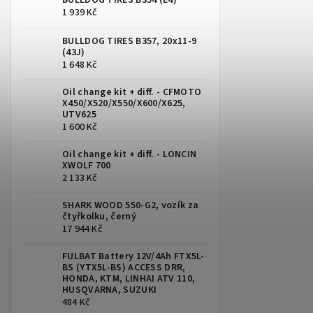
BULLDOG TIRES B354 (E4)
1 939 Kč
BULLDOG TIRES B357, 20x11-9
(43J)
1 648 Kč
Oil change kit + diff. - CFMOTO
X450/X520/X550/X600/X625,
UTV625
1 600 Kč
Oil change kit + diff. - LONCIN
XWOLF 700
2 133 Kč
SHARK WOOD 550-G2, vozík za
čtyřkolku, černý
17 944 Kč
FULBAT Battery 12V/4Ah FTX5L-
BS (YTX5L-BS) ACCESS DRR,
HONDA, KTM, LINHAI ATV 110,
HUSQVARNA, SUZUKI
484 Kč