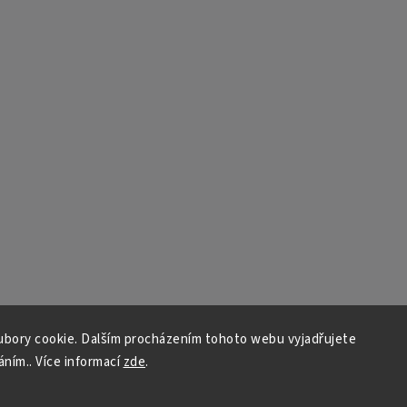
bory cookie. Dalším procházením tohoto webu vyjadřujete
áním.. Více informací
zde
.
Copyright 2026
Auto - moto
. Všechna práva vyhrazena.