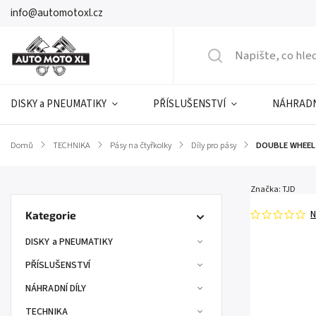
info@automotoxl.cz
DISKY a PNEUMATIKY
PŘÍSLUŠENSTVÍ
NÁHRADN
Domů
/
TECHNIKA
/
Pásy na čtyřkolky
/
Díly pro pásy
/
DOUBLE WHEEL 
Značka:
TJD
N
Kategorie
DISKY a PNEUMATIKY
PŘÍSLUŠENSTVÍ
NÁHRADNÍ DÍLY
TECHNIKA