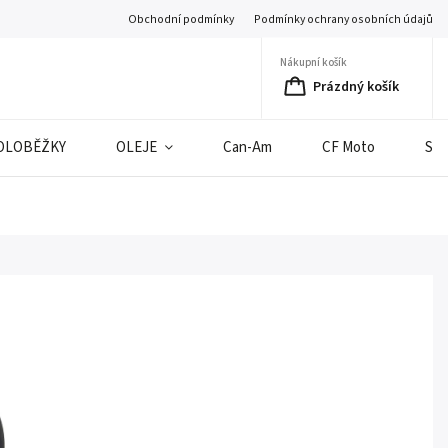
Obchodní podmínky
Podmínky ochrany osobních údajů
Nákupní košík
Prázdný košík
OLOBĚŽKY
OLEJE
Can-Am
CF Moto
SE