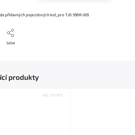
da přídavných pojezdových kol, pro TJD 99DR-005
Sdílet
ící produkty
Kód:
5302830