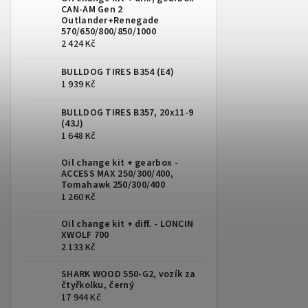
CAN-AM Gen 2
Outlander+Renegade
570/650/800/850/1000
2 424 Kč
BULLDOG TIRES B354 (E4)
1 939 Kč
BULLDOG TIRES B357, 20x11-9
(43J)
1 648 Kč
Oil change kit + gearbox -
ACCESS MAX 250/300/400,
Tomahawk 250/300/400
1 260 Kč
Oil change kit + diff. - LONCIN
XWOLF 700
2 133 Kč
SHARK WOOD 550-G2, vozík za
čtyřkolku, černý
17 944 Kč