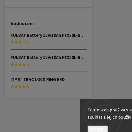
hodnoceni
FULBAT Battery 12V/18Ah FTX20L-BS (YTX20L-BS) Linhai 300-800, TGB 325-1000, CAN-AM, YAMAHA
FULBAT Battery 12V/18Ah FTX20L-BS (YTX20L-BS) Linhai 300-800, TGB 325-1000, CAN-AM, YAMAHA
ITP 9" TRAC LOCK RING RED
Tento web používá sou
souhlas s jejich použív
Nastavení