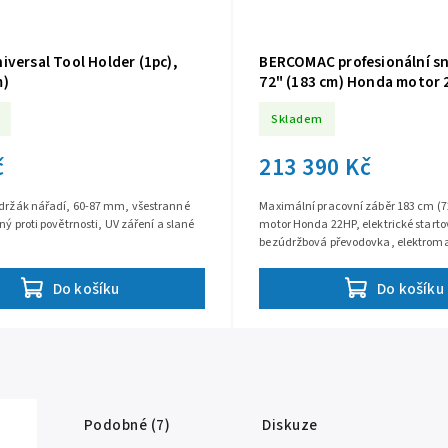
versal Tool Holder (1pc),
BERCOMAC profesionální sn
m)
72" (183 cm) Honda motor
Skladem
č
213 390 Kč
 držák nářadí, 60-87 mm, všestranné
Maximální pracovní záběr 183 cm (7
ný proti povětrnosti, UV záření a slané
motor Honda 22HP, elektrické starto
bezúdržbová převodovka, elektrom
spojka, rychlá montáž na většinu UT
Do košíku
Do košíku
Podobné (7)
Diskuze