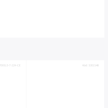
700513-7-22H-CE
Kód:
5301548