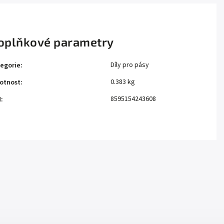
oplňkové parametry
Díly pro pásy
egorie
:
0.383 kg
otnost
:
8595154243608
N
: