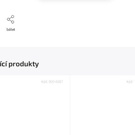
Sdílet
ící produkty
Kód:
800-6087
Kód: