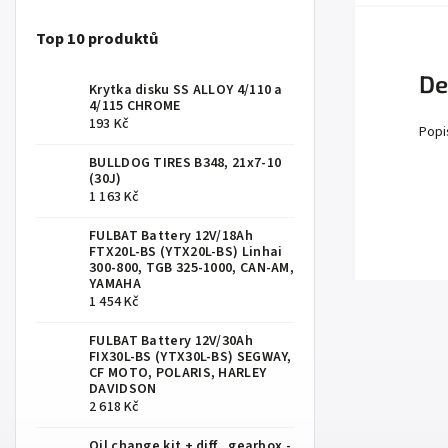
Top 10 produktů
De
Krytka disku SS ALLOY 4/110 a
4/115 CHROME
193 Kč
Popi
BULLDOG TIRES B348, 21x7-10
(30J)
1 163 Kč
FULBAT Battery 12V/18Ah
FTX20L-BS (YTX20L-BS) Linhai
300-800, TGB 325-1000, CAN-AM,
YAMAHA
1 454 Kč
FULBAT Battery 12V/30Ah
FIX30L-BS (YTX30L-BS) SEGWAY,
CF MOTO, POLARIS, HARLEY
DAVIDSON
2 618 Kč
Oil change kit + diff., gearbox -