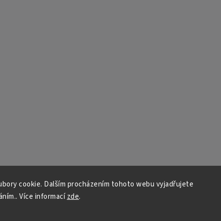
bory cookie. Dalším procházením tohoto webu vyjadřujete
áním.. Více informací
zde
.
Copyright 2026
Auto - moto
. Všechna práva vyhrazena.