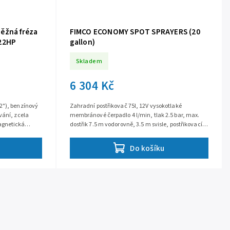
ěžná fréza
FIMCO ECONOMY SPOT SPRAYERS (20
 22HP
gallon)
Skladem
6 304 Kč
2"), benzínový
Zahradní postřikovač 75l, 12V vysokotlaké
vání, zcela
membránové čerpadlo 4 l/min, tlak 2.5 bar, max.
agnetická
dostřik 7.5 m vodorovně, 3.5 m svisle, postřikovací
V,...
pistole s nastavitelnou tryskou,...
Do košíku