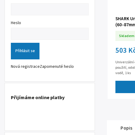
SHARK Uni
Heslo
(60-87m
Skladem
503 K
Přihlásit se
Univerzální
Nová registrace
Zapomenuté heslo
použití, odol
vodě, 1 ks
Přijímáme online platby
Popis