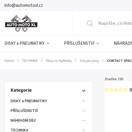
info@automotoxl.cz
DISKY a PNEUMATIKY
PŘÍSLUŠENSTVÍ
NÁHRADN
Domů
/
TECHNIKA
/
Pásy na čtyřkolky
/
Díly pro pásy
/
CONTACT SPAC
Značka:
TJD
N
Kategorie
DISKY a PNEUMATIKY
PŘÍSLUŠENSTVÍ
NÁHRADNÍ DÍLY
TECHNIKA