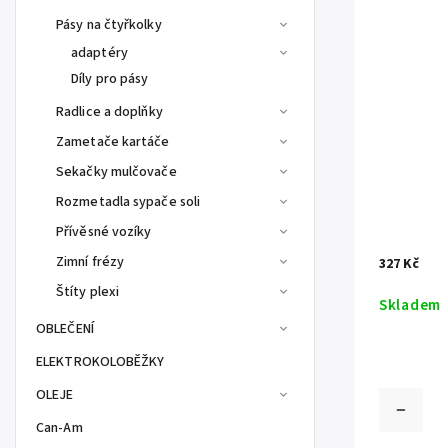
Pásy na čtyřkolky
adaptéry
Díly pro pásy
Radlice a doplňky
Zametače kartáče
Sekačky mulčovače
Rozmetadla sypače soli
Přívěsné vozíky
Zimní frézy
327 Kč
Štíty plexi
Skladem
OBLEČENÍ
ELEKTROKOLOBĚŽKY
OLEJE
Can-Am