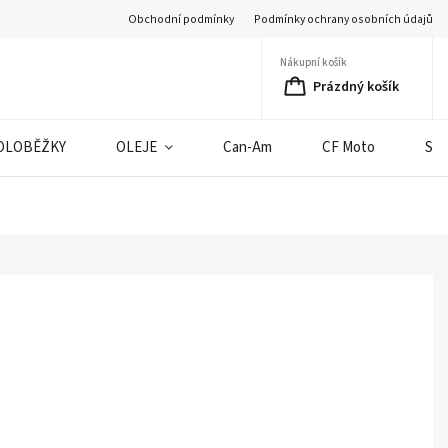
Obchodní podmínky
Podmínky ochrany osobních údajů
Nákupní košík
Prázdný košík
OLOBĚŽKY
OLEJE
Can-Am
CF Moto
SE