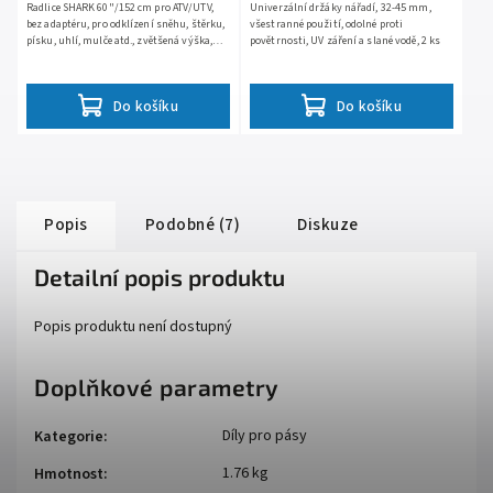
Radlice SHARK 60"/152 cm pro ATV/UTV,
Univerzální držáky nářadí, 32-45 mm,
bez adaptéru, pro odklízení sněhu, štěrku,
všestranné použití, odolné proti
písku, uhlí, mulče atd., zvětšená výška,
povětrnosti, UV záření a slané vodě, 2 ks
nerezavějící mrazuvzdorná polyetylénová
konstrukce,...
Do košíku
Do košíku
Popis
Podobné (7)
Diskuze
Detailní popis produktu
Popis produktu není dostupný
Doplňkové parametry
Díly pro pásy
Kategorie
:
1.76 kg
Hmotnost
: