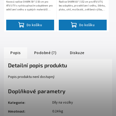
Kovová radlice SHARK 59"/150 cm pro
Radlice SHARK 60"/152 cm pro ATV/UTV,
ATV/UTV s rychloupínacím adaptérem pro
bez adaptéru, pro odklízení sněhu, štěrku,
odklízení sněhu a sypkých materiálů
písku, uhlí, mulče atd., zvětšená výška,
(štěrku, písku, uhlí, mulče atd.) kovová
nerezavějící mrazuvzdorná polyetylénová
odolná konstrukce
konstrukce,...
Do košíku
Do košíku
Popis
Podobné (7)
Diskuze
Detailní popis produktu
Popis produktu není dostupný
Doplňkové parametry
Díly na vozíky
Kategorie
:
0.24 kg
Hmotnost
: