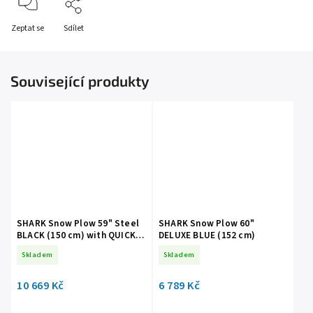
Zeptat se
Sdílet
Související produkty
SHARK Snow Plow 59" Steel
SHARK Snow Plow 60"
BLACK (150 cm) with QUICK
DELUXE BLUE (152 cm)
adapter
Skladem
Skladem
10 669 Kč
6 789 Kč