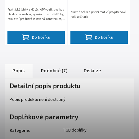
Praktický lehký sklápěcí ATV vozík s velkou
Kluzná opěra s jisticí maticí pro plechové
plastovou korbou, vysoká nosnost 680 kg,
radlice Shark
robustní práškově lakovaná konstrukce,
hmotnost 54.5 kg, rozměry 175.5 x 101 x
45.5 cm,...
Do košíku
Do košíku
Popis
Podobné (7)
Diskuze
Detailní popis produktu
Popis produktu není dostupný
Doplňkové parametry
TGB doplňky
Kategorie
: