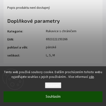
Popis produktu není dostupný
Doplňkové parametry
Rukavice s chráničem
Kategorie
:
6923221193266
EAN
:
pánské
pohlaví a věk
:
L, S, M
velikost
:
Tento web používá soubory cookie. Dalším procházením tohoto webu
vyjadřujete souhlas s jejich používáním.. Více informací
zde
.
Nastavení
Copyright 2026
Auto - moto
. Všechna práva vyhrazena.
Souhlasím
Vytvořil
Shoptet
| Design
Shoptak.cz