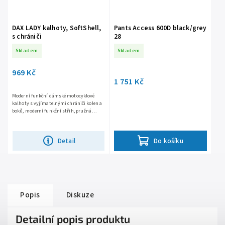
DAX LADY kalhoty, SoftShell,
Pants Access 600D black/grey
s chrániči
28
Skladem
Skladem
969 Kč
1 751 Kč
Moderní funkční dámské motocyklové
kalhoty s vyjímatelnými chrániči kolen a
boků, moderní funkční střih, pružná
softshellová konstrukce, vrchní materiál
MaxDura 600D, větrací...
Detail
Do košíku
Popis
Diskuze
Detailní popis produktu