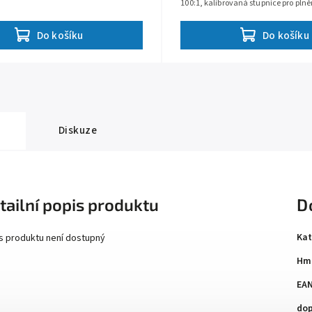
100:1, kalibrovaná stupnice pro pln
a tlumičového oleje, z odolného...
Do košíku
Do košíku
Diskuze
tailní popis produktu
D
Kat
s produktu není dostupný
Hm
EA
dop