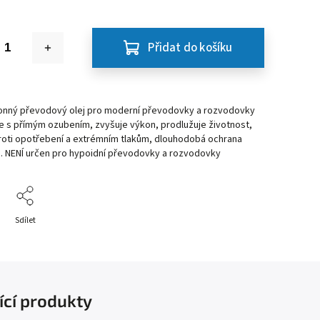
Přidat do košíku
nný převodový olej pro moderní převodovky a rozvodovky
e s přímým ozubením, zvyšuje výkon, prodlužuje životnost,
proti opotřebení a extrémním tlakům, dlouhodobá ochrana
i. NENÍ určen pro hypoidní převodovky a rozvodovky
Sdílet
ící produkty