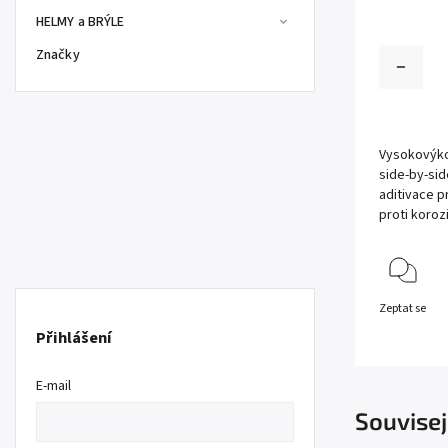
HELMY a BRÝLE
Značky
Vysokovýko
side-by-sid
aditivace 
proti koroz
Zeptat se
Přihlášení
E-mail
Souvisej