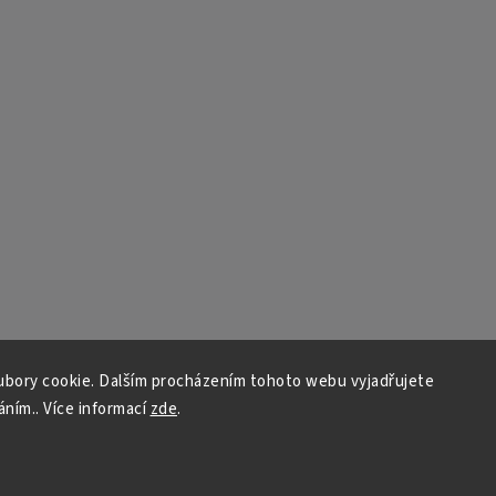
bory cookie. Dalším procházením tohoto webu vyjadřujete
áním.. Více informací
zde
.
Copyright 2026
Auto - moto
. Všechna práva vyhrazena.
Vytvořil
Shoptet
| Design
Shoptak.cz