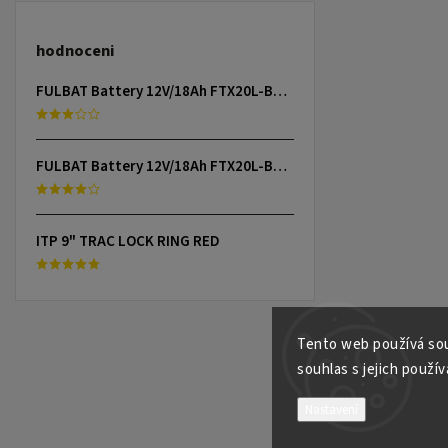
hodnoceni
FULBAT Battery 12V/18Ah FTX20L-BS (YTX20L-BS) Linhai 300-800, TGB 325-1000, CAN-AM, YAMAHA
FULBAT Battery 12V/18Ah FTX20L-BS (YTX20L-BS) Linhai 300-800, TGB 325-1000, CAN-AM, YAMAHA
ITP 9" TRAC LOCK RING RED
Tento web používá sou
souhlas s jejich použív
Nastavení