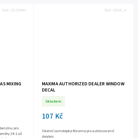
Kód:
10120MAX
Kód:
10029_A
GAS MIXING
MAXIMA AUTHORIZED DEALER WINDOW
DECAL
Skladem
107 Kč
 benzínu pro
Okenní samolepka Maxima pro autorizované
oměry 24:1 až
dealery