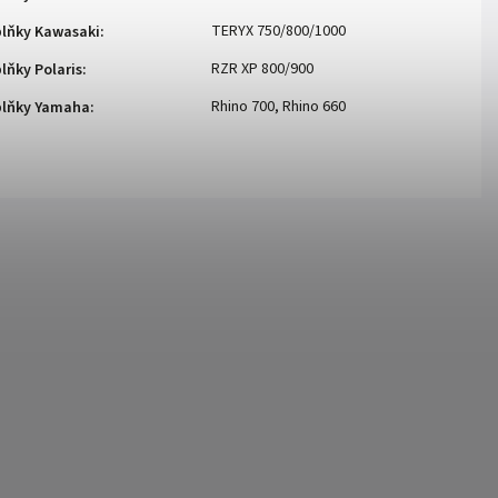
TERYX 750/800/1000
lňky Kawasaki
:
RZR XP 800/900
lňky Polaris
:
Rhino 700, Rhino 660
plňky Yamaha
: