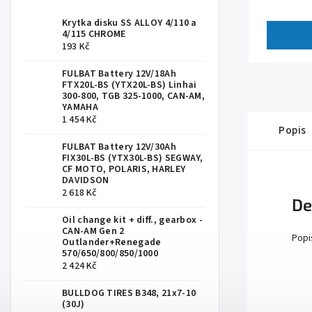
Krytka disku SS ALLOY 4/110 a
4/115 CHROME
193 Kč
FULBAT Battery 12V/18Ah
FTX20L-BS (YTX20L-BS) Linhai
300-800, TGB 325-1000, CAN-AM,
YAMAHA
1 454 Kč
Popis
FULBAT Battery 12V/30Ah
FIX30L-BS (YTX30L-BS) SEGWAY,
CF MOTO, POLARIS, HARLEY
DAVIDSON
2 618 Kč
De
Oil change kit + diff., gearbox -
CAN-AM Gen 2
Popi
Outlander+Renegade
570/650/800/850/1000
2 424 Kč
BULLDOG TIRES B348, 21x7-10
(30J)