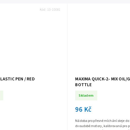
Kód:
10-10081
LASTIC PEN / RED
MAXIMA QUICK-2- MIX OIL/
BOTTLE
Skladem
96 Kč
Nádoba pro přesné míchání oleje do
dvoudobé motory, kalibrovaná pro p