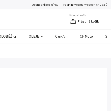
Obchodní podmínky
Podmínky ochrany osobních údajů
Nákupní košík
Prázdný košík
OLOBĚŽKY
OLEJE
Can-Am
CF Moto
SE