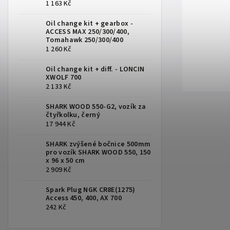
1 163 Kč
Oil change kit + gearbox -
ACCESS MAX 250/300/400,
Tomahawk 250/300/400
1 260 Kč
Oil change kit + diff. - LONCIN
XWOLF 700
2 133 Kč
SHARK WOOD 550-G2, vozík za
čtyřkolku, černý
17 944 Kč
SHARK zvýšené bočnice 500mm
pro vozík SHARK WOOD 550, 150
x 96 x 50 cm
2 909 Kč
Spark Plug NGK CR8E(1275)
Access 450, 400, AX 700
242 Kč