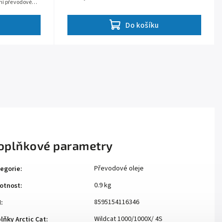
ění převodového
Do košíku
oplňkové parametry
Převodové oleje
egorie
:
0.9 kg
otnost
:
8595154116346
N
:
Wildcat 1000/1000X/ 4S
lňky Arctic Cat
: