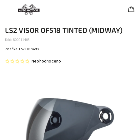
LS2 VISOR OF518 TINTED (MIDWAY)
Kód:
800011403
Značka:
LS2 Helmets
Neohodnoceno