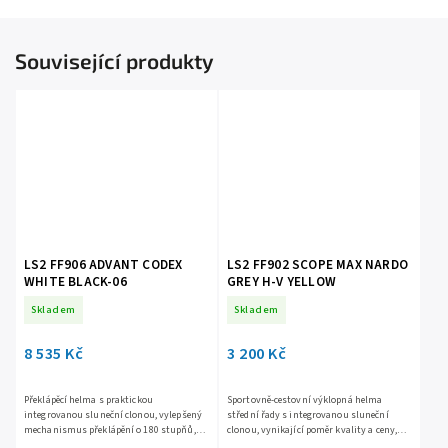
Související produkty
LS2 FF906 ADVANT CODEX
LS2 FF902 SCOPE MAX NARDO
WHITE BLACK-06
GREY H-V YELLOW
Skladem
Skladem
8 535 Kč
3 200 Kč
Překlápěcí helma s praktickou
Sportovně-cestovní výklopná helma
integrovanou sluneční clonou, vylepšený
střední řady s integrovanou sluneční
mechanismus překlápění o 180 stupňů,
clonou, vynikající poměr kvality a ceny,
bezpečná KPA skořepina, snadno
skořepina z HPTT kompozitu, čiré Anti-UV