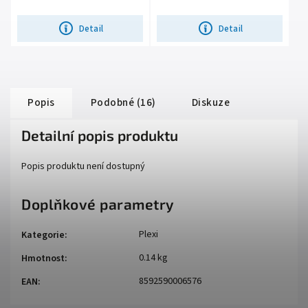
vyjímatelné plexi s úpravou proti...
plexi s úpravou proti...
Detail
Detail
Popis
Podobné (16)
Diskuze
Detailní popis produktu
Popis produktu není dostupný
Doplňkové parametry
Plexi
Kategorie
:
0.14 kg
Hmotnost
:
8592590006576
EAN
: