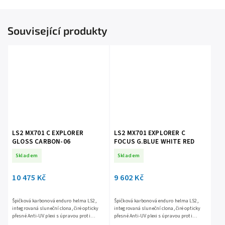
Související produkty
LS2 MX701 C EXPLORER
LS2 MX701 EXPLORER C
GLOSS CARBON-06
FOCUS G.BLUE WHITE RED
Skladem
Skladem
10 475 Kč
9 602 Kč
Špičková karbonová enduro helma LS2,
Špičková karbonová enduro helma LS2,
integrovaná sluneční clona, čiré opticky
integrovaná sluneční clona, čiré opticky
přesné Anti-UV plexi s úpravou proti
přesné Anti-UV plexi s úpravou proti
poškrábání, účinné větrání, komfortní
poškrábání, účinné větrání, komfortní