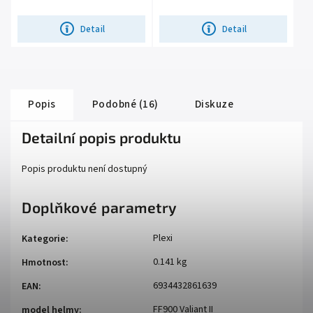
antibakteriální...
antibakteriální...
Detail
Detail
Popis
Podobné (16)
Diskuze
Detailní popis produktu
Popis produktu není dostupný
Doplňkové parametry
Plexi
Kategorie
:
0.141 kg
Hmotnost
:
6934432861639
EAN
:
FF900 Valiant II
model helmy
: