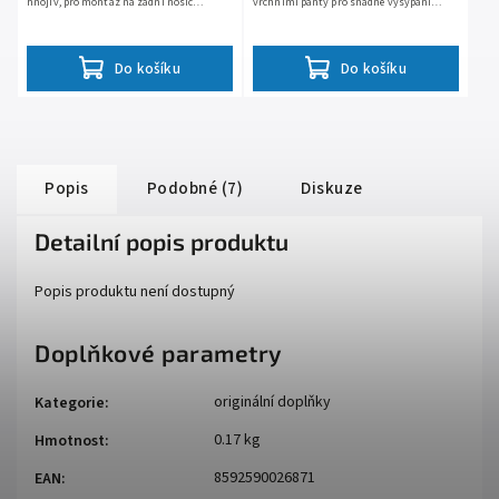
hnojiv, pro montáž na zadní nosič
vrchními panty pro snadné vysypání
čtyřkolky, 12V motor s plynule
nákladu, povrchová úprava: černé
proměnnými otáčkami, šířka posypu...
práškové lakování
Do košíku
Do košíku
Popis
Podobné (7)
Diskuze
Detailní popis produktu
Popis produktu není dostupný
Doplňkové parametry
originální doplňky
Kategorie
:
0.17 kg
Hmotnost
:
8592590026871
EAN
: