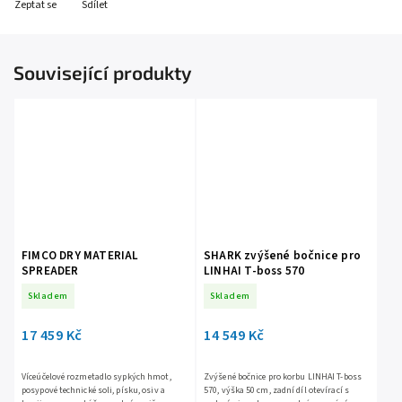
Zeptat se
Sdílet
Související produkty
FIMCO DRY MATERIAL
SHARK zvýšené bočnice pro
SPREADER
LINHAI T-boss 570
Skladem
Skladem
17 459 Kč
14 549 Kč
Víceúčelové rozmetadlo sypkých hmot,
Zvýšené bočnice pro korbu LINHAI T-boss
posypové technické soli, písku, osiv a
570, výška 50 cm, zadní díl otevírací s