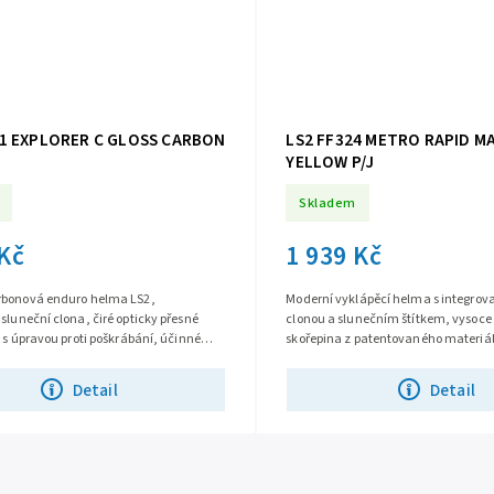
01 EXPLORER C GLOSS CARBON
LS2 FF324 METRO RAPID M
YELLOW P/J
Skladem
 Kč
1 939 Kč
rbonová enduro helma LS2,
Moderní vyklápěcí helma s integrov
sluneční clona, čiré opticky přesné
clonou a slunečním štítkem, vysoce
i s úpravou proti poškrábání, účinné
skořepina z patentovaného materiál
ortní antibakteriální...
přesné plexi s úpravami proti mlžení /
Detail
Detail