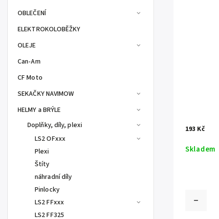
OBLEČENÍ
ELEKTROKOLOBĚŽKY
OLEJE
Can-Am
CF Moto
SEKAČKY NAVIMOW
HELMY a BRÝLE
Doplňky, díly, plexi
193 Kč
LS2 OFxxx
Skladem
Plexi
Štíty
náhradní díly
Pinlocky
LS2 FFxxx
LS2 FF325