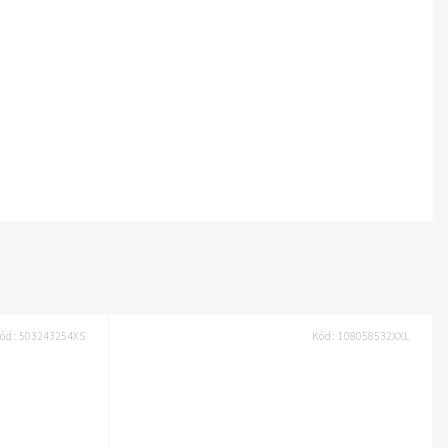
ód:
503243254XS
Kód:
108058532XXL