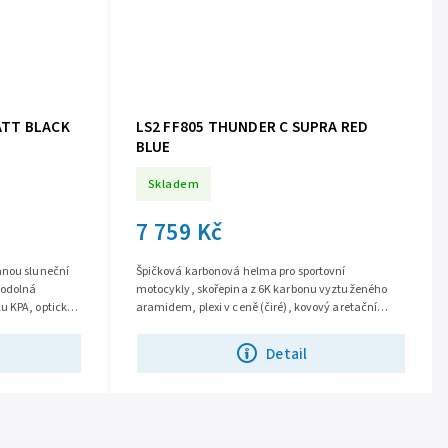
ATT BLACK
LS2 FF805 THUNDER C SUPRA RED
BLUE
Skladem
7 759 Kč
anou sluneční
Špičková karbonová helma pro sportovní
 odolná
motocykly, skořepina z 6K karbonu vyztuženého
u KPA, opticky
aramidem, plexi v ceně (čiré), kovový aretační
...
mechanismus plexi, rychlé vyjímání lícnic,...
Detail