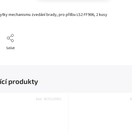
rytky mechanismu zvedání brady, pro přilbu LS2 FF906, 2 kusy
Sdílet
ící produkty
Kód:
407015099S
K