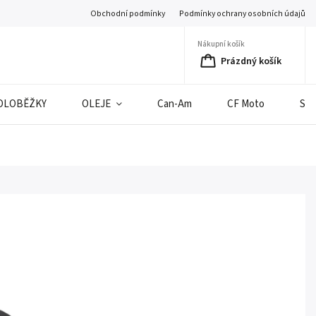
Obchodní podmínky
Podmínky ochrany osobních údajů
Nákupní košík
Prázdný košík
OLOBĚŽKY
OLEJE
Can-Am
CF Moto
SE