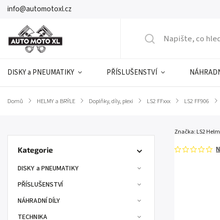
info@automotoxl.cz
DISKY a PNEUMATIKY
PŘÍSLUŠENSTVÍ
NÁHRADN
Domů
/
HELMY a BRÝLE
/
Doplňky, díly, plexi
/
LS2 FFxxx
/
LS2 FF906
/
Značka:
LS2 Helm
N
Kategorie
DISKY a PNEUMATIKY
PŘÍSLUŠENSTVÍ
NÁHRADNÍ DÍLY
TECHNIKA