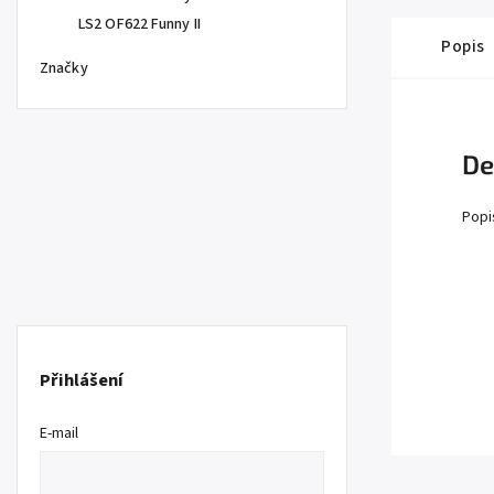
LS2 OF622 Funny II
Popis
Značky
De
Popi
Přihlášení
E-mail