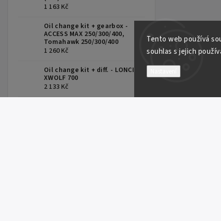
1 163 Kč
Oil change kit + gearbox -
ACCESS MAX 250/300/400,
Tento web používá sou
Tomahawk 250/300/400
1 260 Kč
souhlas s jejich použív
Oil change kit + diff. - LONCIN
Nastavení
XWOLF 700
2 133 Kč
SHARK WOOD 550-G2, vozík za
čtyřkolku, černý
17 944 Kč
SHARK zvýšené bočnice 500mm
pro vozík SHARK WOOD 550, 150
x 96 x 50 cm
2 909 Kč
Spark Plug NGK CR8E(1275)
Access 450, 400, AX 700
242 Kč