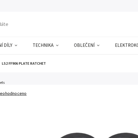
Í DÍLY
TECHNIKA
OBLEČENÍ
ELEKTROK
LS2 FF906 PLATE RATCHET
ets
eohodnoceno