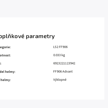
oplňkové parametry
LS2 FF906
egorie
:
0.033 kg
otnost
:
6923221123942
N
:
FF906 Advant
del helmy
:
Výklopné
 helmy
: