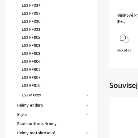
LS2 FF324
LS2 FF397
Hliníkové k
LS2 FF320
(P+L)
LS2 FF323
LS2 FF805
LS2 FF908
Zeptat se
LS2 FF808
LS2 FF906
LS2 FF901
LS2 FF807
Souvisej
LS2 FF910
LS2 MXxxx
Helmy enduro
Brýle
Bluetooth interkomy
Helmy motokrosové