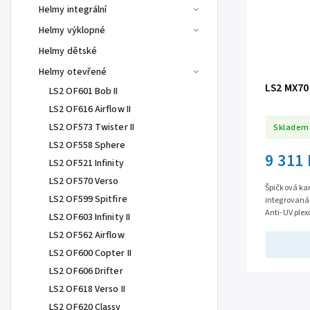
Helmy integrální
Helmy výklopné
Helmy dětské
Helmy otevřené
LS2 MX7
LS2 OF601 Bob II
LS2 OF616 Airflow II
LS2 OF573 Twister II
Skladem
LS2 OF558 Sphere
9 311
LS2 OF521 Infinity
LS2 OF570 Verso
Špičková ka
LS2 OF599 Spitfire
integrovaná 
Anti-UV plex
LS2 OF603 Infinity II
větrání, komf
LS2 OF562 Airflow
LS2 OF600 Copter II
LS2 OF606 Drifter
LS2 OF618 Verso II
LS2 OF620 Classy