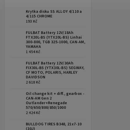
Krytka disku SS ALLOY 4/110 a
4/115 CHROME
193 Kč
FULBAT Battery 12V/18Ah
FTX20L-BS (YTX20L-BS) Linhai
300-800, TGB 325-1000, CAN-AM,
YAMAHA
1 454 Kč
FULBAT Battery 12V/30Ah
FIX30L-BS (YTX30L-BS) SEGWAY,
CF MOTO, POLARIS, HARLEY
DAVIDSON
2 618 Kč
Oil change kit + diff., gearbox -
CAN-AM Gen 2
Outlander+Renegade
570/650/800/850/1000
2 424 Kč
BULLDOG TIRES B348, 21x7-10
(30J)