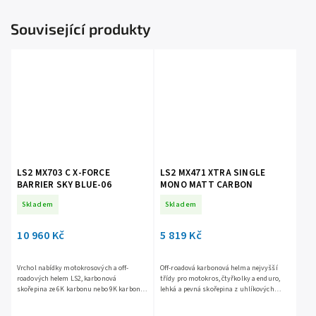
Související produkty
LS2 MX703 C X-FORCE
LS2 MX471 XTRA SINGLE
BARRIER SKY BLUE-06
MONO MATT CARBON
Skladem
Skladem
10 960 Kč
5 819 Kč
Vrchol nabídky motokrosových a off-
Off-roadová karbonová helma nejvyšší
roadových helem LS2, karbonová
třídy pro motokros, čtyřkolky a enduro,
skořepina ze 6K karbonu nebo 9K karbonu,
lehká a pevná skořepina z uhlíkových
sluneční štítek posuvně nastavitelný a
vláken, dva sluneční štítky v ceně - dlouhý
snadno odnímatelný pomocí...
a krátký, účinné...