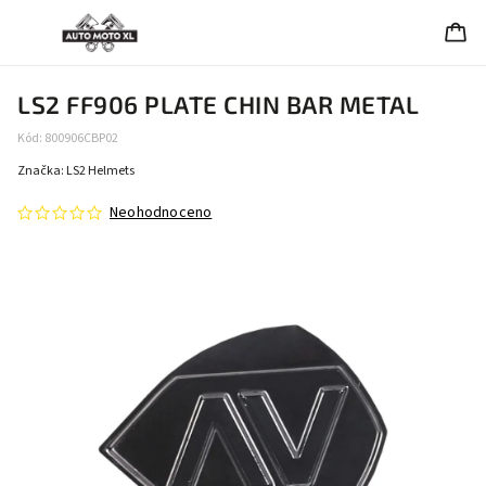
LS2 FF906 PLATE CHIN BAR METAL
Kód:
800906CBP02
Značka:
LS2 Helmets
Neohodnoceno