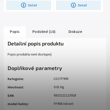
Detail
Detail
Popis
Podobné (16)
Diskuze
Detailní popis produktu
Popis produktu není dostupný
Doplňkové parametry
LS2 FF906
Kategorie
:
0.01 kg
Hmotnost
:
6923221123928
EAN
:
FF906 Advant
model helmy
: