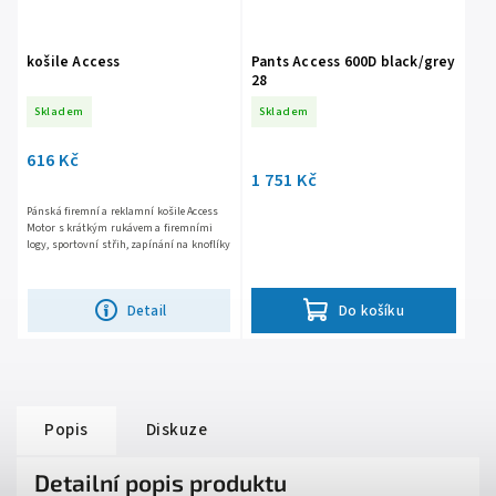
košile Access
Pants Access 600D black/grey
28
Skladem
Skladem
616 Kč
1 751 Kč
Pánská firemní a reklamní košile Access
Motor s krátkým rukávem a firemními
logy, sportovní střih, zapínání na knoflíky
Detail
Do košíku
Popis
Diskuze
Detailní popis produktu