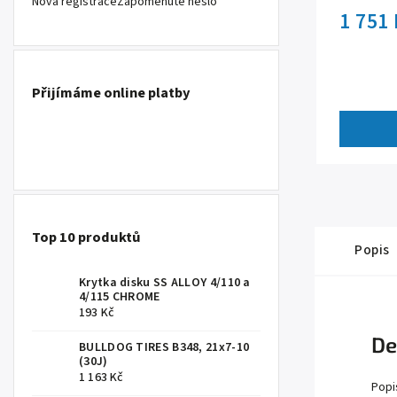
Nová registrace
Zapomenuté heslo
1 751
Přijímáme online platby
Top 10 produktů
Popis
Krytka disku SS ALLOY 4/110 a
4/115 CHROME
193 Kč
De
BULLDOG TIRES B348, 21x7-10
(30J)
1 163 Kč
Popi