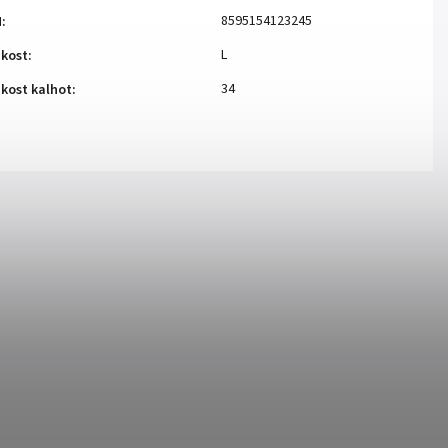
8595154123245
N
:
L
ikost
:
34
ikost kalhot
: