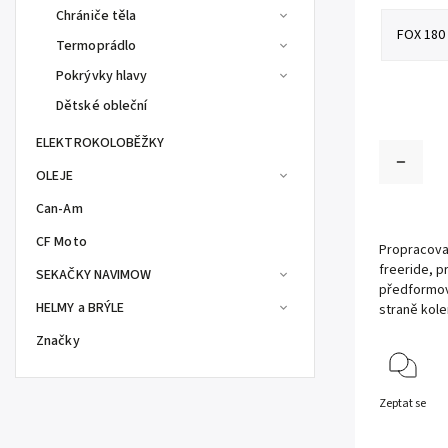
Chrániče těla
Termoprádlo
Pokrývky hlavy
Dětské obleční
ELEKTROKOLOBĚŽKY
OLEJE
Can-Am
CF Moto
Propracovan
freeride, p
SEKAČKY NAVIMOW
předformova
HELMY a BRÝLE
straně kole
Značky
Zeptat se