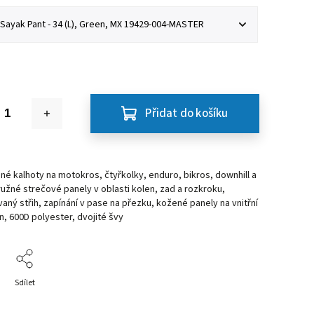
Přidat do košíku
é kalhoty na motokros, čtyřkolky, enduro, bikros, downhill a
ružné strečové panely v oblasti kolen, zad a rozkroku,
ný střih, zapínání v pase na přezku, kožené panely na vnitřní
n, 600D polyester, dvojité švy
Sdílet