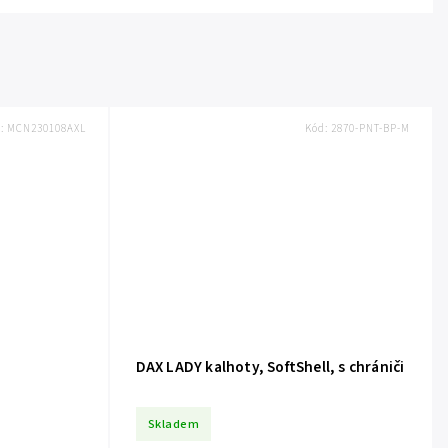
d:
MCN230108AXL
Kód:
2870-PNT-BP-M
DAX LADY kalhoty, SoftShell, s chrániči
Skladem