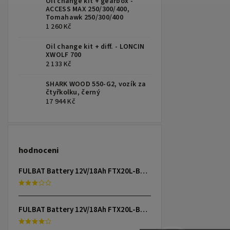
Oil change kit + gearbox -
ACCESS MAX 250/300/400,
Tomahawk 250/300/400
1 260 Kč
Oil change kit + diff. - LONCIN
XWOLF 700
2 133 Kč
SHARK WOOD 550-G2, vozík za
čtyřkolku, černý
17 944 Kč
hodnoceni
FULBAT Battery 12V/18Ah FTX20L-BS (YTX20L-BS) Linhai 300-800, TGB 325-1000, CAN-AM, YAMAHA
FULBAT Battery 12V/18Ah FTX20L-BS (YTX20L-BS) Linhai 300-800, TGB 325-1000, CAN-AM, YAMAHA