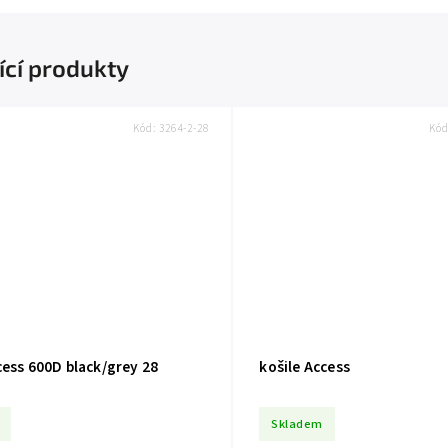
ící produkty
Kód:
3264-2-28
Kó
ess 600D black/grey 28
košile Access
Skladem