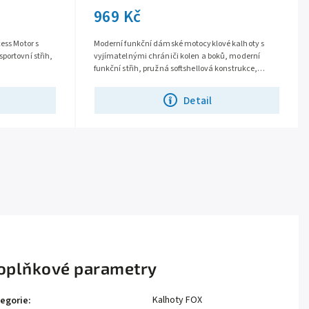
969 Kč
ess Motor s
Moderní funkční dámské motocyklové kalhoty s
portovní střih,
vyjímatelnými chrániči kolen a boků, moderní
funkční střih, pružná softshellová konstrukce,
vrchní materiál MaxDura 600D, větrací...
Detail
oplňkové parametry
Kalhoty FOX
egorie
: