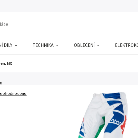
Í DÍLY
TECHNIKA
OBLEČENÍ
ELEKTROK
een, MX
ng
eohodnoceno