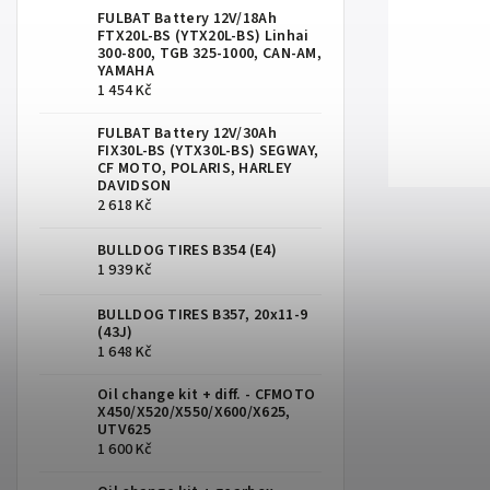
FULBAT Battery 12V/18Ah
FTX20L-BS (YTX20L-BS) Linhai
300-800, TGB 325-1000, CAN-AM,
YAMAHA
1 454 Kč
FULBAT Battery 12V/30Ah
FIX30L-BS (YTX30L-BS) SEGWAY,
CF MOTO, POLARIS, HARLEY
DAVIDSON
2 618 Kč
BULLDOG TIRES B354 (E4)
1 939 Kč
BULLDOG TIRES B357, 20x11-9
(43J)
1 648 Kč
Oil change kit + diff. - CFMOTO
X450/X520/X550/X600/X625,
UTV625
1 600 Kč