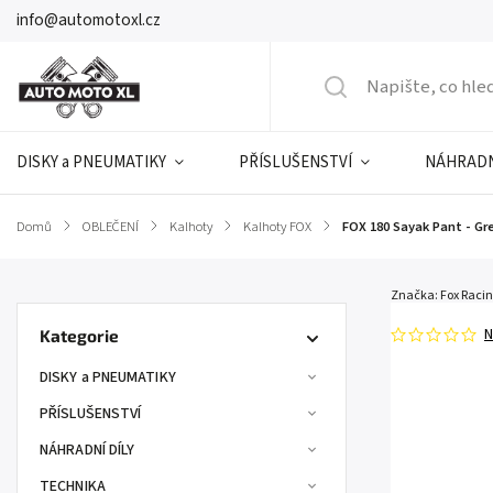
info@automotoxl.cz
DISKY a PNEUMATIKY
PŘÍSLUŠENSTVÍ
NÁHRADN
Domů
/
OBLEČENÍ
/
Kalhoty
/
Kalhoty FOX
/
FOX 180 Sayak Pant - Gr
Značka:
Fox Raci
N
Kategorie
DISKY a PNEUMATIKY
PŘÍSLUŠENSTVÍ
NÁHRADNÍ DÍLY
TECHNIKA