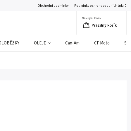
Obchodní podmínky
Podmínky ochrany osobních údajů
Nákupní košík
Prázdný košík
OLOBĚŽKY
OLEJE
Can-Am
CF Moto
SE