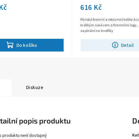
 Kč
616 Kč
Pánská firemní a reklamní košile Acc
krátkým rukávem a firemními logy, s
zapínání na knoflíky
Detail
Do košíku
Diskuze
tailní popis produktu
D
Kat
s produktu není dostupný