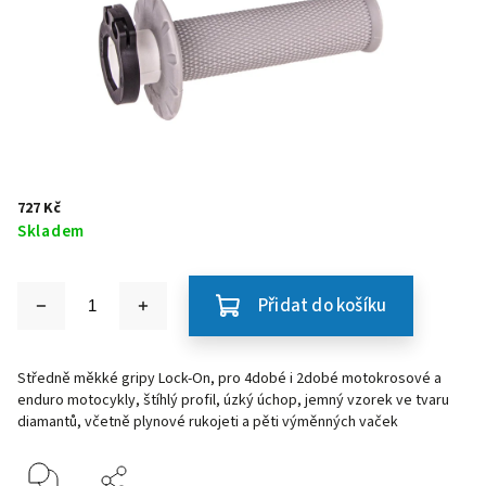
727 Kč
Skladem
Přidat do košíku
Středně měkké gripy Lock-On, pro 4dobé i 2dobé motokrosové a
enduro motocykly, štíhlý profil, úzký úchop, jemný vzorek ve tvaru
diamantů, včetně plynové rukojeti a pěti výměnných vaček