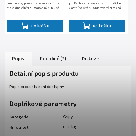
jim Dárkový poukaz na nákup zboží dle
jim Dárkový poukaz na nákup zboží dle
vlastního výběru! Obdarovaný si tak sám
vlastního výběru! Obdarovaný si tak sám
může vybrat to, co mu nejvíc udělá radost.
může vybrat to, co mu nejvíc udělá radost.
Poukaz lze...
Poukaz lze...
Do košíku
Do košíku
Popis
Podobné (7)
Diskuze
Detailní popis produktu
Popis produktu není dostupný
Doplňkové parametry
Gripy
Kategorie
:
0.18 kg
Hmotnost
: