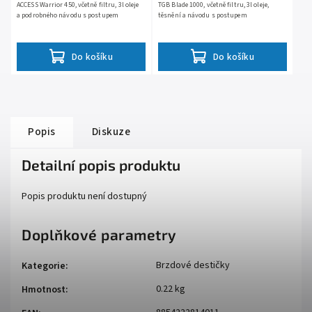
ACCESS Warrior 450, včetně filtru, 3l oleje
TGB Blade 1000, včetně filtru, 3l oleje,
a podrobného návodu s postupem
těsnění a návodu s postupem
Do košíku
Do košíku
Popis
Diskuze
Detailní popis produktu
Popis produktu není dostupný
Doplňkové parametry
Brzdové destičky
Kategorie
:
0.22 kg
Hmotnost
: