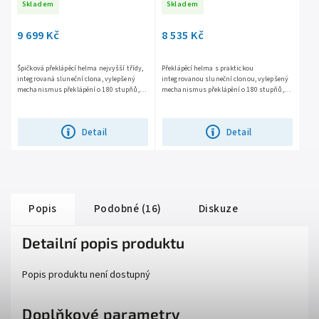
Skladem
Skladem
9 699 Kč
8 535 Kč
Špičková překlápěcí helma nejvyšší třídy,
Překlápěcí helma s praktickou
integrovaná sluneční clona, vylepšený
integrovanou sluneční clonou, vylepšený
mechanismus překlápění o 180 stupňů,
mechanismus překlápění o 180 stupňů,
snadno vyjímatelné plexi s úpravou proti
bezpečná KPA skořepina, snadno
poškrábání, větrání...
vyjímatelné plexi s úpravou proti...
Detail
Detail
Popis
Podobné (16)
Diskuze
Detailní popis produktu
Popis produktu není dostupný
Doplňkové parametry