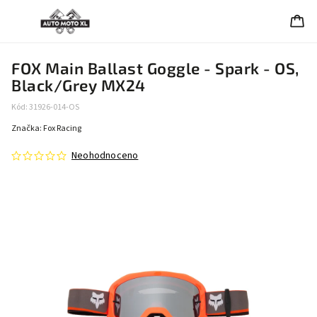
FOX Main Ballast Goggle - Spark - OS,
Black/Grey MX24
Kód:
31926-014-OS
Značka:
Fox Racing
Neohodnoceno