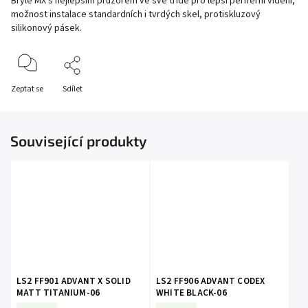
Brýle MX s nejlepším průzorem ve své třídě pro lepší periferní vidění,
možnost instalace standardních i tvrdých skel, protiskluzový
silikonový pásek.
Zeptat se
Sdílet
Související produkty
LS2 FF901 ADVANT X SOLID
LS2 FF906 ADVANT CODEX
MATT TITANIUM-06
WHITE BLACK-06