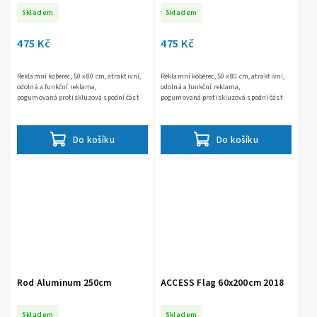
Skladem
Skladem
475 Kč
475 Kč
Reklamní koberec, 50 x 80 cm, atraktivní,
Reklamní koberec, 50 x 80 cm, atraktivní,
odolná a funkční reklama,
odolná a funkční reklama,
pogumovaná protiskluzová spodní část
pogumovaná protiskluzová spodní část
Do košíku
Do košíku
Rod Aluminum 250cm
ACCESS Flag 60x200cm 2018
Skladem
Skladem