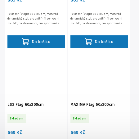
Reklamní vlajka 60 x 200 cm, moderní
Reklamní vlajka 60 x 200 cm, moderní
dynamický styl, pro vnitřní i venkovní
dynamický styl, pro vnitřní i venkovní
použití, na showroom, pro sportovní a
použití, na showroom, pro sportovní a
předváděcí akce, výstavy, firemní
předváděcí akce, výstavy, firemní
prezentace, odolná vůči...
prezentace, odolná vůči...
Do košíku
Do košíku
LS2 Flag 60x200cm
MAXIMA Flag 60x200cm
Skladem
Skladem
669 Kč
669 Kč