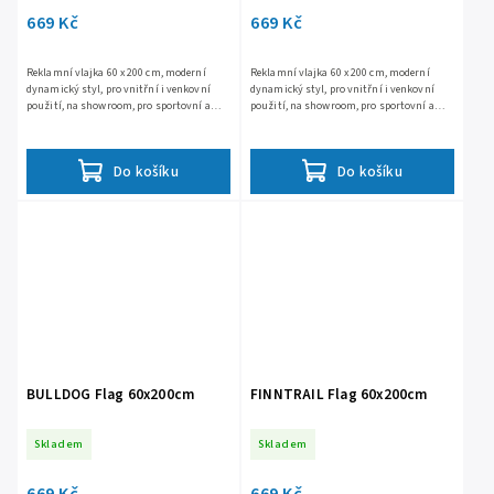
669 Kč
669 Kč
Reklamní vlajka 60 x 200 cm, moderní
Reklamní vlajka 60 x 200 cm, moderní
dynamický styl, pro vnitřní i venkovní
dynamický styl, pro vnitřní i venkovní
použití, na showroom, pro sportovní a
použití, na showroom, pro sportovní a
předváděcí akce, výstavy, firemní
předváděcí akce, výstavy, firemní
prezentace, odolná vůči...
prezentace, odolná vůči...
Do košíku
Do košíku
BULLDOG Flag 60x200cm
FINNTRAIL Flag 60x200cm
Skladem
Skladem
669 Kč
669 Kč