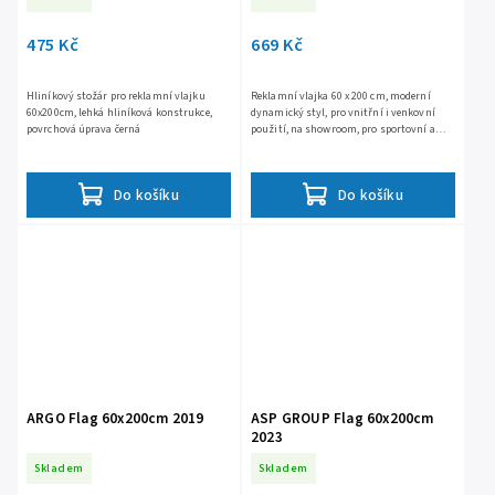
475 Kč
669 Kč
Hliníkový stožár pro reklamní vlajku
Reklamní vlajka 60 x 200 cm, moderní
60x200cm, lehká hliníková konstrukce,
dynamický styl, pro vnitřní i venkovní
povrchová úprava černá
použití, na showroom, pro sportovní a
předváděcí akce, výstavy, firemní
prezentace, odolná vůči...
Do košíku
Do košíku
ARGO Flag 60x200cm 2019
ASP GROUP Flag 60x200cm
2023
Skladem
Skladem