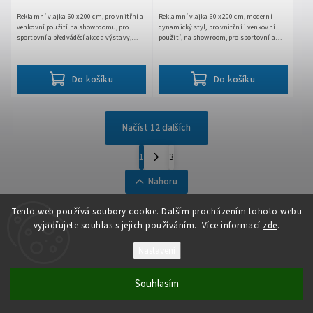
Reklamní vlajka 60 x 200 cm, pro vnitřní a
Reklamní vlajka 60 x 200 cm, moderní
venkovní použití na showroomu, pro
dynamický styl, pro vnitřní i venkovní
sportovní a předváděcí akce a výstavy,
použití, na showroom, pro sportovní a
firemní prezentace a další outdoorové a
předváděcí akce, výstavy, firemní
indoorové akce,...
prezentace, odolná vůči...
Do košíku
Do košíku
Načíst 12 dalších
1
3
Nahoru
Tento web používá soubory cookie. Dalším procházením tohoto webu
vyjadřujete souhlas s jejich používáním.. Více informací
zde
.
Nastavení
Copyright 2026
Auto - moto
. Všechna práva vyhrazena.
Souhlasím
Vytvořil
Shoptet
| Design
Shoptak.cz