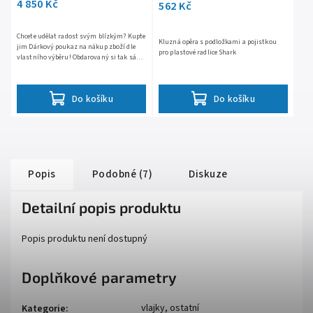
4 850 Kč
562 Kč
Chcete udělat radost svým blízkým? Kupte
Kluzná opěra s podložkami a pojistkou
jim Dárkový poukaz na nákup zboží dle
pro plastové radlice Shark
vlastního výběru! Obdarovaný si tak sám
může vybrat to, co mu nejvíc udělá radost.
Poukaz lze...
Do košíku
Do košíku
Popis
Podobné (7)
Diskuze
Detailní popis produktu
Popis produktu není dostupný
Doplňkové parametry
vlajky, ostatní
Kategorie
: