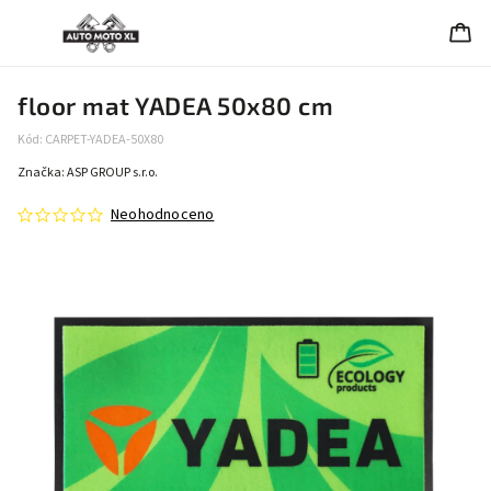
floor mat YADEA 50x80 cm
Kód:
CARPET-YADEA-50X80
Značka:
ASP GROUP s.r.o.
Neohodnoceno