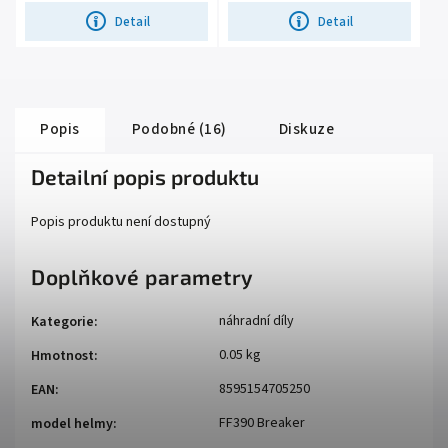
Detail
Detail
Popis
Podobné (16)
Diskuze
Detailní popis produktu
Popis produktu není dostupný
Doplňkové parametry
náhradní díly
Kategorie
:
0.05 kg
Hmotnost
:
8595154705250
EAN
:
FF390 Breaker
model helmy
: