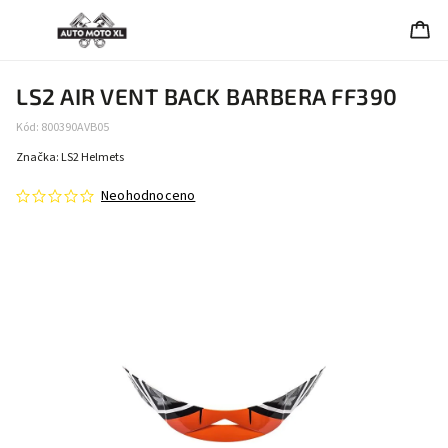
LS2 AIR VENT BACK BARBERA FF390
Kód:
800390AVB05
Značka:
LS2 Helmets
Neohodnoceno