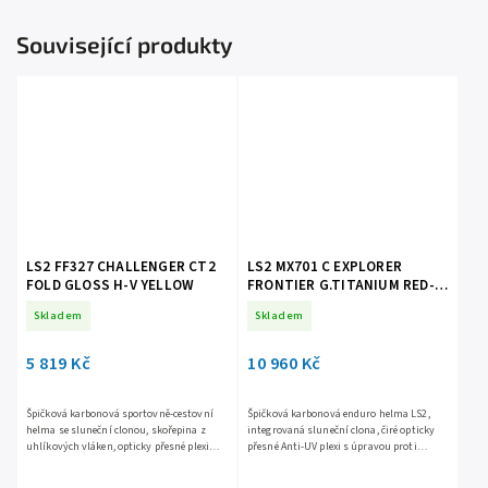
Související produkty
LS2 FF327 CHALLENGER CT2
LS2 MX701 C EXPLORER
FOLD GLOSS H-V YELLOW
FRONTIER G.TITANIUM RED-
06
Skladem
Skladem
5 819 Kč
10 960 Kč
Špičková karbonová sportovně-cestovní
Špičková karbonová enduro helma LS2,
helma se sluneční clonou, skořepina z
integrovaná sluneční clona, čiré opticky
uhlíkových vláken, opticky přesné plexi
přesné Anti-UV plexi s úpravou proti
Racing odolné proti poškrábání,
poškrábání, účinné větrání, komfortní
mimořádně velké zorné pole,...
antibakteriální...