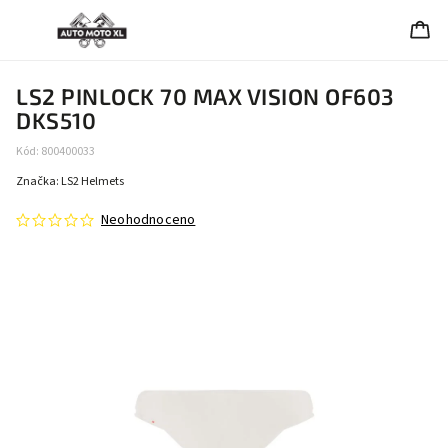
LS2 PINLOCK 70 MAX VISION OF603
DKS510
Kód:
800400033
Značka:
LS2 Helmets
Neohodnoceno