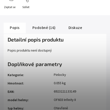
Zeptat se
Sdílet
Popis
Podobné (16)
Diskuze
Detailní popis produktu
Popis produktu není dostupný
Doplňkové parametry
Pinlocky
Kategorie
:
0.055 kg
Hmotnost
:
6923221133149
EAN
:
OF603 Infinity II
model helmy
:
Otevřené
typ helmy
: