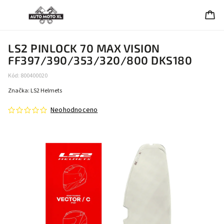
LS2 PINLOCK 70 MAX VISION
FF397/390/353/320/800 DKS180
Kód:
800400020
Značka:
LS2 Helmets
Neohodnoceno