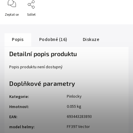
Zeptat se
Sdílet
Popis
Podobné (16)
Diskuze
Detailní popis produktu
Popis produktu není dostupný
Doplňkové parametry
Pinlocky
Kategorie
:
0.055 kg
Hmotnost
:
693443283893
EAN
:
FF397 Vector
model helmy
: