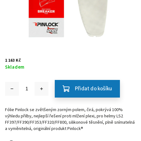
1 163 Kč
Skladem
Přidat do košíku
Fólie Pinlock se zvětšeným zorným polem, čirá, pokrývá 100%
výhledu přilby, nejlepší řešení proti mlžení plexi, pro helmy LS2
FF397/FF390/FF353/FF320/FF800, silikonové těsnění, plně snímatelná
a vyměnitelná, originální produkt Pinlock®