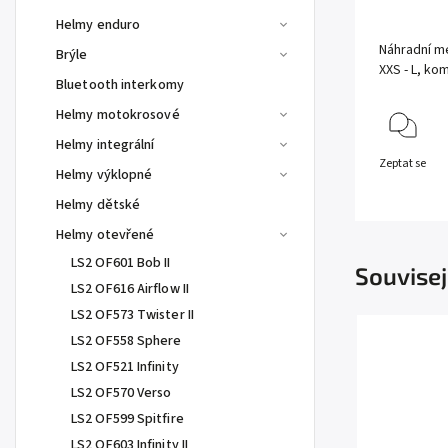
Helmy enduro
Náhradní me
Brýle
XXS - L, ko
Bluetooth interkomy
Helmy motokrosové
Helmy integrální
Zeptat se
Helmy výklopné
Helmy dětské
Helmy otevřené
LS2 OF601 Bob II
Souvisej
LS2 OF616 Airflow II
LS2 OF573 Twister II
LS2 OF558 Sphere
LS2 OF521 Infinity
LS2 OF570 Verso
LS2 OF599 Spitfire
LS2 OF603 Infinity II