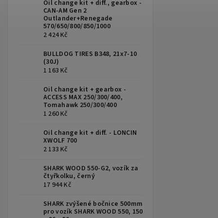
Oil change kit + diff., gearbox -
CAN-AM Gen 2
Outlander+Renegade
570/650/800/850/1000
2 424 Kč
BULLDOG TIRES B348, 21x7-10
(30J)
1 163 Kč
Oil change kit + gearbox -
ACCESS MAX 250/300/400,
Tomahawk 250/300/400
1 260 Kč
Oil change kit + diff. - LONCIN
XWOLF 700
2 133 Kč
SHARK WOOD 550-G2, vozík za
čtyřkolku, černý
17 944 Kč
SHARK zvýšené bočnice 500mm
pro vozík SHARK WOOD 550, 150