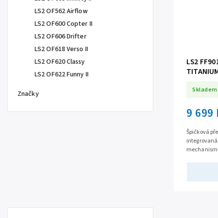
LS2 OF562 Airflow
LS2 OF600 Copter II
LS2 OF606 Drifter
LS2 OF618 Verso II
LS2 FF90
LS2 OF620 Classy
TITANIU
LS2 OF622 Funny II
Skladem
Značky
9 699
Špičková pře
integrovaná
mechanismus
vyjímatelné 
větrání...