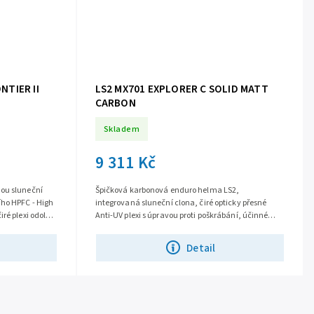
NTIER II
LS2 MX701 EXPLORER C SOLID MATT
CARBON
Skladem
9 311 Kč
ou sluneční
Špičková karbonová enduro helma LS2,
ího HPFC - High
integrovaná sluneční clona, čiré opticky přesné
ré plexi odolné
Anti-UV plexi s úpravou proti poškrábání, účinné
větrání, komfortní antibakteriální...
Detail