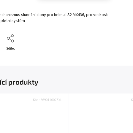
chanismus sluneční clony pro helmu LS2 MX436, pro velikosti
mpletní systém
Sdílet
ící produkty
Kód:
5690110073XL
K