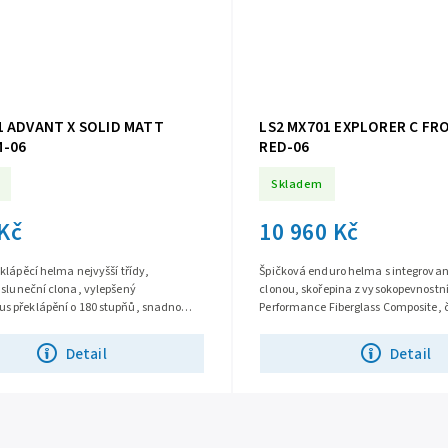
1 ADVANT X SOLID MATT
LS2 MX701 EXPLORER C FRO
M-06
RED-06
Skladem
 Kč
10 960 Kč
klápěcí helma nejvyšší třídy,
Špičková enduro helma s integrovan
 sluneční clona, vylepšený
clonou, skořepina z vysokopevnostn
 překlápění o 180 stupňů, snadno
Performance Fiberglass Composite, či
plexi s úpravou proti poškrábání,
proti poškrábání, účinné...
Detail
Detail