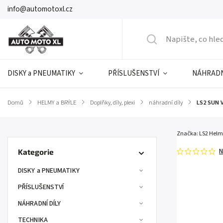
info@automotoxl.cz
DISKY a PNEUMATIKY
PŘÍSLUŠENSTVÍ
NÁHRADN
Domů
/
HELMY a BRÝLE
/
Doplňky, díly, plexi
/
náhradní díly
/
LS2 SUN 
Značka:
LS2 Helm
N
Kategorie
DISKY a PNEUMATIKY
PŘÍSLUŠENSTVÍ
NÁHRADNÍ DÍLY
TECHNIKA