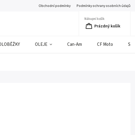
Obchodní podmínky
Podmínky ochrany osobních údajů
Nákupní košík
Prázdný košík
OLOBĚŽKY
OLEJE
Can-Am
CF Moto
SE