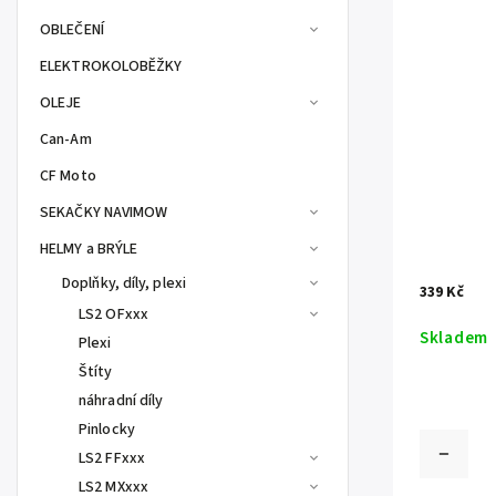
OBLEČENÍ
ELEKTROKOLOBĚŽKY
OLEJE
Can-Am
CF Moto
SEKAČKY NAVIMOW
HELMY a BRÝLE
Doplňky, díly, plexi
339 Kč
LS2 OFxxx
Skladem
Plexi
Štíty
náhradní díly
Pinlocky
LS2 FFxxx
LS2 MXxxx