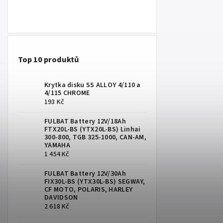
Top 10 produktů
Krytka disku SS ALLOY 4/110 a
4/115 CHROME
193 Kč
FULBAT Battery 12V/18Ah
FTX20L-BS (YTX20L-BS) Linhai
300-800, TGB 325-1000, CAN-AM,
YAMAHA
1 454 Kč
FULBAT Battery 12V/30Ah
FIX30L-BS (YTX30L-BS) SEGWAY,
CF MOTO, POLARIS, HARLEY
DAVIDSON
2 618 Kč