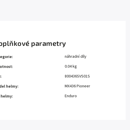
oplňkové parametry
náhradní díly
egorie
:
0.04 kg
otnost
:
800436SVS01S
N
:
MX436 Pioneer
del helmy
:
Enduro
 helmy
: