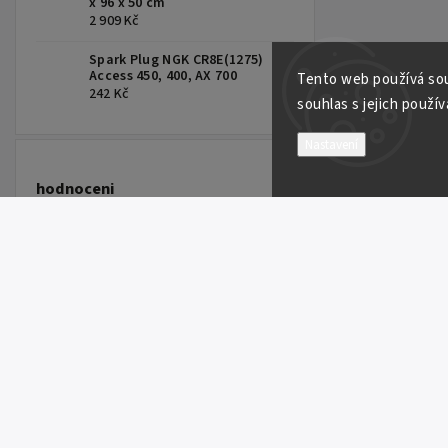
x 96 x 50 cm
2 909 Kč
Spark Plug NGK CR8E(1275)
Access 450, 400, AX 700
Tento web používá sou
242 Kč
souhlas s jejich použív
Nastavení
hodnoceni
FULBAT Battery 12V/18Ah FTX20L-BS (YTX20L-BS) Linhai 300-800, TGB 325-1000, CAN-AM, YAMAHA
FULBAT Battery 12V/18Ah FTX20L-BS (YTX20L-BS) Linhai 300-800, TGB 325-1000, CAN-AM, YAMAHA
ITP 9" TRAC LOCK RING RED