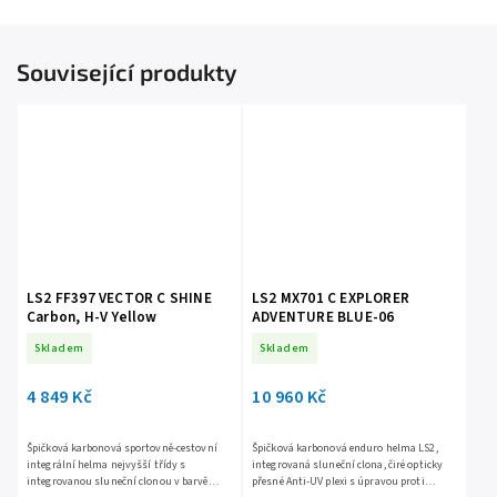
Související produkty
LS2 FF397 VECTOR C SHINE
LS2 MX701 C EXPLORER
Carbon, H-V Yellow
ADVENTURE BLUE-06
Skladem
Skladem
4 849 Kč
10 960 Kč
Špičková karbonová sportovně-cestovní
Špičková karbonová enduro helma LS2,
integrální helma nejvyšší třídy s
integrovaná sluneční clona, čiré opticky
integrovanou sluneční clonou v barvě
přesné Anti-UV plexi s úpravou proti