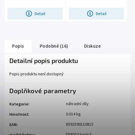
Iridium Blue, aerodynamická skořepina z
poškrábání, účinné větrání, komfortní
širokých karbonových...
antibakteriální...
Detail
Detail
Popis
Podobné (16)
Diskuze
Detailní popis produktu
Popis produktu není dostupný
Doplňkové parametry
náhradní díly
Kategorie
:
0.014 kg
Hmotnost
:
8592590110815
EAN
:
FF800 Storm II