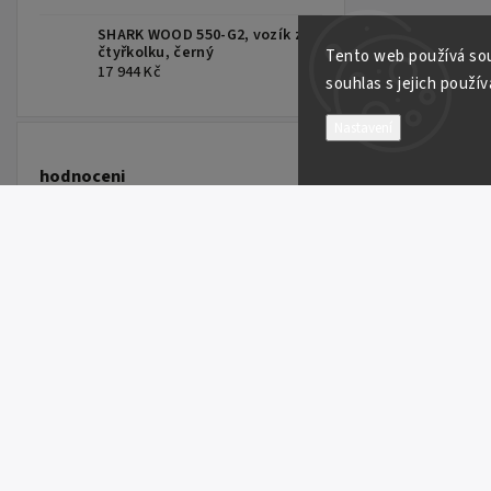
SHARK WOOD 550-G2, vozík za
čtyřkolku, černý
Tento web používá sou
17 944 Kč
souhlas s jejich použív
Nastavení
hodnoceni
FULBAT Battery 12V/18Ah FTX20L-BS (YTX20L-BS) Linhai 300-800, TGB 325-1000, CAN-AM, YAMAHA
FULBAT Battery 12V/18Ah FTX20L-BS (YTX20L-BS) Linhai 300-800, TGB 325-1000, CAN-AM, YAMAHA
ITP 9" TRAC LOCK RING RED