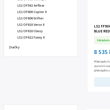
LS2 OF562 Airflow
LS2 OF600 Copter II
LS2 OF606 Drifter
LS2 OF618 Verso II
LS2 FF90
BLUE RED
LS2 OF620 Classy
LS2 OF622 Funny II
Skladem
Značky
8 535
Překlápěcí 
sluneční cl
překlápění o
snadno vyjím