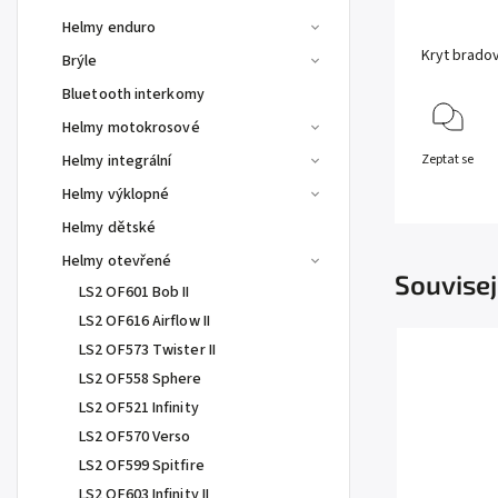
Helmy enduro
Kryt bradov
Brýle
Bluetooth interkomy
Helmy motokrosové
Helmy integrální
Zeptat se
Helmy výklopné
Helmy dětské
Helmy otevřené
Souvisej
LS2 OF601 Bob II
LS2 OF616 Airflow II
LS2 OF573 Twister II
LS2 OF558 Sphere
LS2 OF521 Infinity
LS2 OF570 Verso
LS2 OF599 Spitfire
LS2 OF603 Infinity II