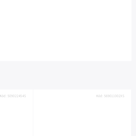
Kód:
509022454S
Kód:
569011002XS