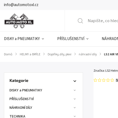
info@automotoxl.cz
DISKY a PNEUMATIKY
PŘÍSLUŠENSTVÍ
NÁHRADN
Domů
/
HELMY a BRÝLE
/
Doplňky, díly, plexi
/
náhradní díly
/
LS2 AIR V
Značka:
LS2 Helm
N
Kategorie
DISKY a PNEUMATIKY
PŘÍSLUŠENSTVÍ
NÁHRADNÍ DÍLY
TECHNIKA