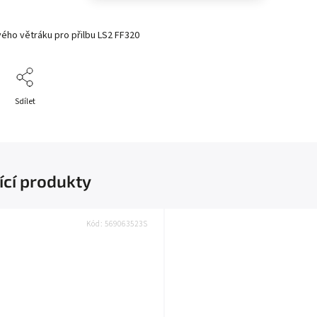
ého větráku pro přilbu LS2 FF320
Sdílet
ící produkty
Kód:
569063523S