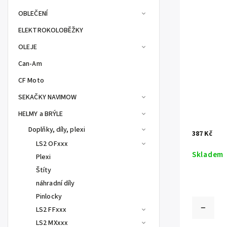
OBLEČENÍ
ELEKTROKOLOBĚŽKY
OLEJE
Can-Am
CF Moto
SEKAČKY NAVIMOW
HELMY a BRÝLE
Doplňky, díly, plexi
387 Kč
LS2 OFxxx
Skladem
Plexi
Štíty
náhradní díly
Pinlocky
LS2 FFxxx
LS2 MXxxx