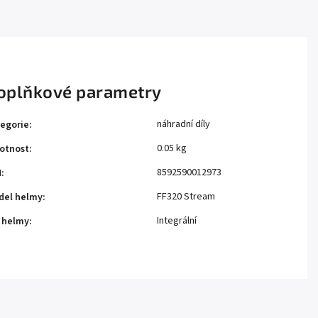
oplňkové parametry
náhradní díly
egorie
:
0.05 kg
otnost
:
8592590012973
N
:
FF320 Stream
del helmy
:
Integrální
 helmy
: