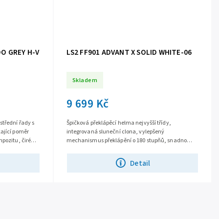
DO GREY H-V
LS2 FF901 ADVANT X SOLID WHITE-06
Skladem
9 699 Kč
střední řady s
Špičková překlápěcí helma nejvyšší třídy,
ající poměr
integrovaná sluneční clona, vylepšený
mpozitu, čiré
mechanismus překlápění o 180 stupňů, snadno
vyjímatelné plexi s úpravou proti poškrábání,
větrání...
Detail