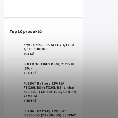
Top 10 produktů
Krytka disku SS ALLOY 4/110 a
4/115 CHROME
193 Kč
BULLDOG TIRES B348, 21x7-10
(30J)
1 163 Kč
FULBAT Battery 12V/18Ah
FTX20L-BS (YTX20L-BS) Linhai
300-800, TGB 325-1000, CAN-AM,
YAMAHA
1 454 Kč
FULBAT Battery 12V/30Ah
FIX30L-BS (YTX30L-BS) SEGWAY,