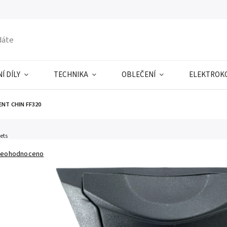
Í DÍLY
TECHNIKA
OBLEČENÍ
ELEKTROK
ENT CHIN FF320
ets
eohodnoceno