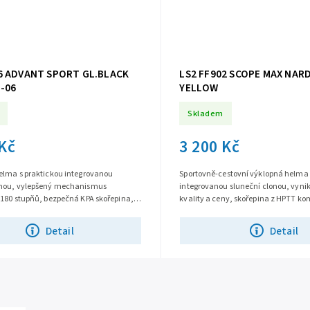
6 ADVANT SPORT GL.BLACK
LS2 FF902 SCOPE MAX NAR
-06
YELLOW
Skladem
 Kč
3 200 Kč
helma s praktickou integrovanou
Sportovně-cestovní výklopná helma 
onou, vylepšený mechanismus
integrovanou sluneční clonou, vynik
 180 stupňů, bezpečná KPA skořepina,
kvality a ceny, skořepina z HPTT ko
atelné plexi s úpravou proti...
Anti-UV plexi s úpravou proti...
Detail
Detail