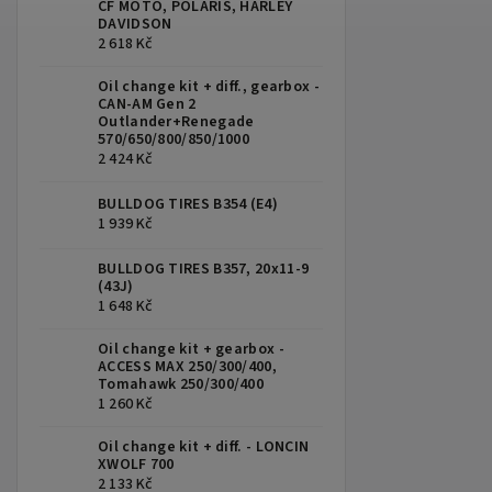
CF MOTO, POLARIS, HARLEY
DAVIDSON
2 618 Kč
Oil change kit + diff., gearbox -
CAN-AM Gen 2
Outlander+Renegade
570/650/800/850/1000
2 424 Kč
BULLDOG TIRES B354 (E4)
1 939 Kč
BULLDOG TIRES B357, 20x11-9
(43J)
1 648 Kč
Oil change kit + gearbox -
ACCESS MAX 250/300/400,
Tomahawk 250/300/400
1 260 Kč
Oil change kit + diff. - LONCIN
XWOLF 700
2 133 Kč