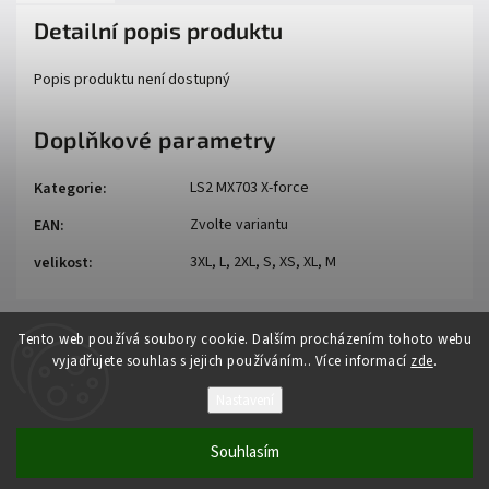
Detailní popis produktu
Popis produktu není dostupný
Doplňkové parametry
LS2 MX703 X-force
Kategorie
:
Zvolte variantu
EAN
:
3XL, L, 2XL, S, XS, XL, M
velikost
:
Tento web používá soubory cookie. Dalším procházením tohoto webu
vyjadřujete souhlas s jejich používáním.. Více informací
zde
.
Nastavení
Copyright 2026
Auto - moto
. Všechna práva vyhrazena.
Souhlasím
Vytvořil
Shoptet
| Design
Shoptak.cz