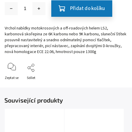
Přidat do košíku
Vrchol nabídky motokrosových a off-roadových helem LS2,
karbonová skořepina ze 6K karbonu nebo 9K karbonu, sluneční štítek
posuvně nastavitelný a snadno odnímatelný pomocí tlačítek,
přepracovaný interiér, picí nástavec, zapínání dvojitými D-kroužky,
nová homologace ECE 22.06, hmotnost pouze 1300g
Zeptat se
Sdílet
Související produkty