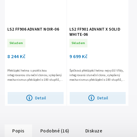
LS2 FF906 ADVANT NOIR-06
LS2 FF901 ADVANT X SOLID
WHITE-06
Skladem
Skladem
8 244 Kč
9 699 Kč
Překlápěcí helma s praktickou
Špičková překlápěcí helma nejvyšší třídy,
integrovanou sluneční clonou, vylepšený
integrovaná sluneční clona, vylepšený
mechanismus překlápění o 180 stupňů,
mechanismus překlápění o 180 stupňů,
bezpečná KPA skořepina, snadno
snadno vyjímatelné plexi s úpravou proti
vyjímatelné plexi s úpravou proti...
poškrábání, větrání...
Detail
Detail
Popis
Podobné (16)
Diskuze