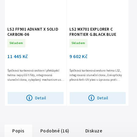
LS2 FF901 ADVANT X SOLID
LS2 MX701 EXPLORER C
CARBON-06
FRONTIER G.BLACK BLUE
Skladem
Skladem
11 445 Kč
9 602 Kč
Špičková karbonová cestovní překlápěcí
Špičková karbonová enduro helma LS2,
helma nejvyšší třídy, integrovaná
integrovaná sluneční clona, čiré opticky
sluneční clona, vylepšený mechanismus
přesné Anti-UV plexi s úpravou proti
překlápění o 180 stupňů, snadno
poškrábání, účinné větrání, komfortní
vyjímatelné plexi s úpravou proti...
antibakteriální...
Detail
Detail
Popis
Podobné (16)
Diskuze