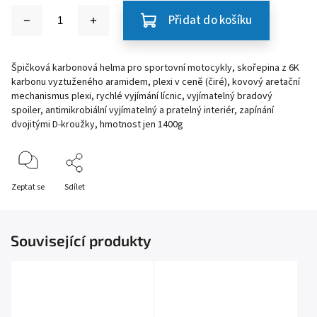
Přidat do košíku
Špičková karbonová helma pro sportovní motocykly, skořepina z 6K
karbonu vyztuženého aramidem, plexi v ceně (čiré), kovový aretační
mechanismus plexi, rychlé vyjímání lícnic, vyjímatelný bradový
spoiler, antimikrobiální vyjímatelný a pratelný interiér, zapínání
dvojitými D-kroužky, hmotnost jen 1400g
Zeptat se
Sdílet
Související produkty