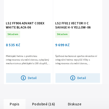
LS2 FF906 ADVANT CODEX
LS2 FF811 VECTOR II C
WHITE BLACK-06
SAVAGE H-V YELLOW-06
Skladem
Skladem
8 535 Kč
9 699 Kč
Překlápěcí helma s praktickou
Špičková karbonová sportovně-cestovní
integrovanou sluneční clonou, vylepšený
integrální helma nejvyšší třídy s
mechanismus překlápění o 180 stupňů,
integrovanou sluneční clonou,
bezpečná KPA skořepina, snadno
vyjímatelné plexi s úpravou proti
vyjímatelné plexi s úpravou proti...
poškrábání, nosní deflektor, vyjímatelný...
Detail
Detail
Popis
Podobné (16)
Diskuze