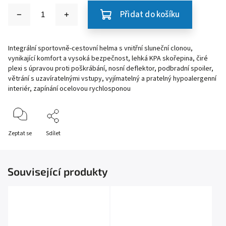
Přidat do košíku
Integrální sportovně-cestovní helma s vnitřní sluneční clonou,
vynikající komfort a vysoká bezpečnost, lehká KPA skořepina, čiré
plexi s úpravou proti poškrábání, nosní deflektor, podbradní spoiler,
větrání s uzavíratelnými vstupy, vyjímatelný a pratelný hypoalergenní
interiér, zapínání ocelovou rychlosponou
Zeptat se
Sdílet
Související produkty