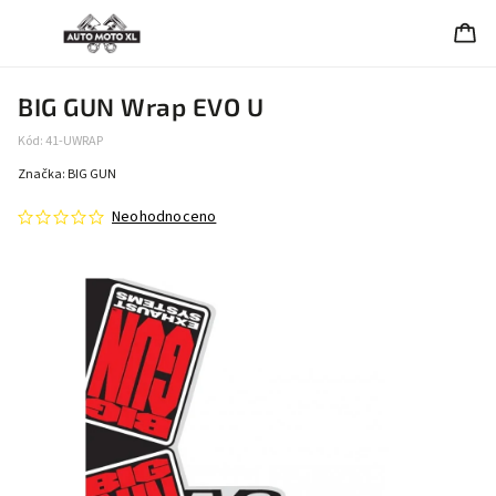
BIG GUN Wrap EVO U
Kód:
41-UWRAP
Značka:
BIG GUN
Neohodnoceno