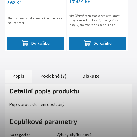
17 459 Kč
562 Kč
Víceúčelové rozmetadlo sypkých hmot,
Kluzná opěra s jisticí maticí pro plechové
posypové technické soli, písku, osiv a
radlice Shark
hnojiv, pro montáž na zadní nosič
čtyřkolky, 12V motor s plynule
proměnnými otáčkami, šířka posypu...
Do košíku
Do košíku
Popis
Podobné (7)
Diskuze
Detailní popis produktu
Popis produktu není dostupný
Doplňkové parametry
Výfuky čtyřkolkové
Kategorie
: